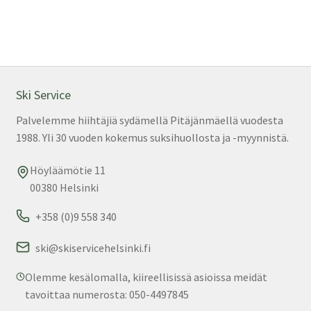
Ski Service
Palvelemme hiihtäjiä sydämellä Pitäjänmäellä vuodesta
1988. Yli 30 vuoden kokemus suksihuollosta ja -myynnistä.
Höyläämötie 11
00380 Helsinki
+358 (0)9 558 340
ski@skiservicehelsinki.fi
Olemme kesälomalla, kiireellisissä asioissa meidät
tavoittaa numerosta: 050-4497845