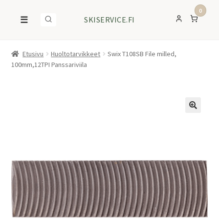
0
☰
SKISERVICE.FI
Etusivu
Huoltotarvikkeet
Swix T108SB File milled,
100mm,12TPI Panssariviila