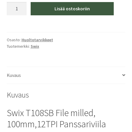
Swix
Lisää ostoskoriin
T108SB
File
milled,
100mm,12TPI
Osasto:
Huoltotarvikkeet
Panssariviila
Tuotemerkki:
Swix
määrä
Kuvaus
Kuvaus
Swix T108SB File milled,
100mm,12TPI Panssariviila