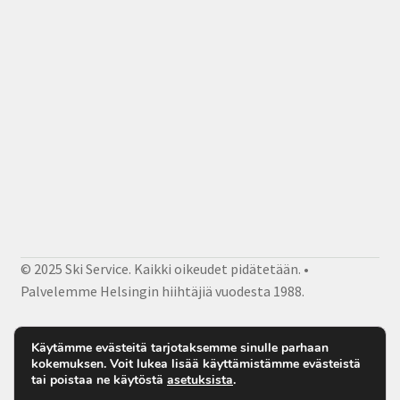
© 2025 Ski Service. Kaikki oikeudet pidätetään. •
Palvelemme Helsingin hiihtäjiä vuodesta 1988.
Facebook
Instagram
Sähköposti
Käytämme evästeitä tarjotaksemme sinulle parhaan
kokemuksen. Voit lukea lisää käyttämistämme evästeistä
tai poistaa ne käytöstä
asetuksista
.