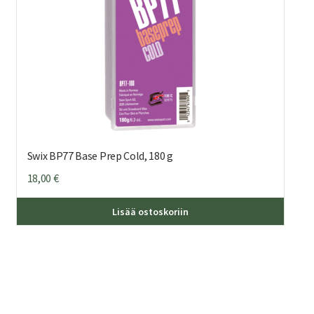
Swix BP77 Base Prep Cold, 180 g
18,00
€
Lisää ostoskoriin