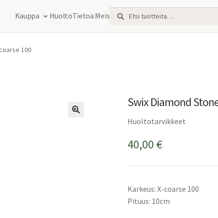
Etsi:
Haku
Kauppa
Huolto
Tietoa Meistä
-coarse 100
Swix Diamond Stone 
Huoltotarvikkeet
40,00
€
Karkeus: X-coarse 100
Pituus: 10cm