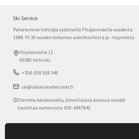
Ski Service
Palvelemme hiihtäjiä sydämellä Pitäjänmäellä vuodesta
1988. Yli 30 vuoden kokemus suksihuollosta ja -myynnistä.
Höyläämötie 11
00380 Helsinki
+358 (0)9 558 340
ski@skiservicehelsinki.fi
Olemme kesälomalla, kiireellisissä asioissa meidät
tavoittaa numerosta: 050-4497845
© 2025 Ski Service. Kaikki oikeudet pidätetään. • Palvelemm