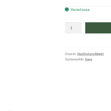
Varastossa
Swix
Diamond
Stone
Pro
Racing,
Osasto:
Huoltotarvikkeet
X-
Tuotemerkki:
Swix
coarse
100
määrä