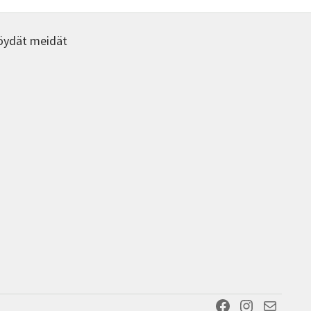
öydät meidät
Facebook
Instagram
Sähköposti