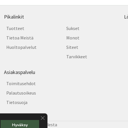
Pikalinkit
L
Tuotteet
Sukset
Tietoa Meistä
Monot
Huoltopalvelut
Siteet
Tarvikkeet
Asiakaspalvelu
Toimitusehdot
Palautusoikeus
Tietosuoja
Sulje evästebanneri
e Helsingin hiihtäjiä vuodesta
Hyväksy