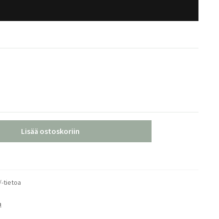
Lisää ostoskoriin
/-tietoa
n