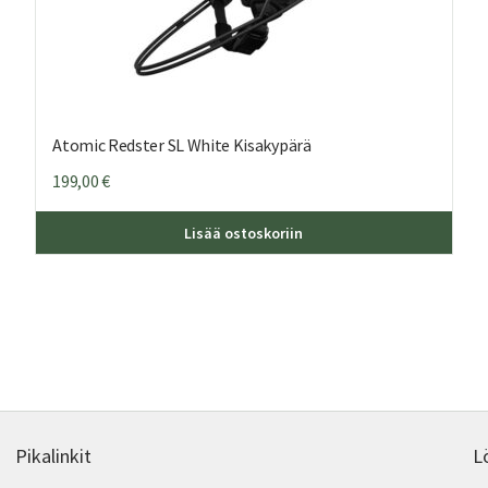
Atomic Redster SL White Kisakypärä
199,00
€
Tällä
Lisää ostoskoriin
tuott
on
usea
muun
Voit
tehd
valin
tuott
sivull
Pikalinkit
L