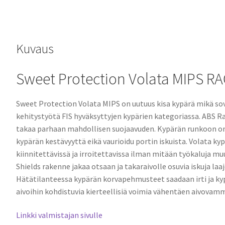
Kuvaus
Sweet Protection Volata MIPS 
Sweet Protection Volata MIPS on uutuus kisa kypärä mikä sove
kehitystyötä FIS hyväksyttyjen kypärien kategoriassa. ABS R
takaa parhaan mahdollisen suojaavuden. Kypärän runkoon on 
kypärän kestävyyttä eikä vaurioidu portin iskuista. Volata k
kiinnitettävissä ja irroitettavissa ilman mitään työkaluja 
Shields rakenne jakaa otsaan ja takaraivolle osuvia iskuja l
Hätätilanteessa kypärän korvapehmusteet saadaan irti ja kyp
aivoihin kohdistuvia kierteellisiä voimia vähentäen aivovamm
Linkki valmistajan sivulle