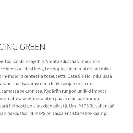
RACING GREEN
ltuu kaikkiin lajeihin. Volata edustaa viimeisintä
ace kuori on elastinen, termoplastinen materiaali mikä
in-mold rakenteella toteutettu Gate Shield mikä lisää
ypärään saa lisävarusteena leukasuojan mikä on
muutamassa sekunnissa. Kypärän rungon uniikki Impact
aajemmalle alueelle suojaten päätä näin paremmin.
ärä helposti pois laskijan päästä. Uusi MIPS 3L vähentää
an riskiä. Uusi 3L MIPS on tässä entistä tehokkaampi.