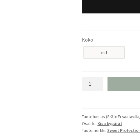
Koko
m-l
Sweet
Protection
Volata
MIPS
RACING GREEN
Tuotetunnus (SKU):
Ei saatavilla
määrä
Osasto:
Kisa kypärät
Tuotemerkki:
Sweet Protectio