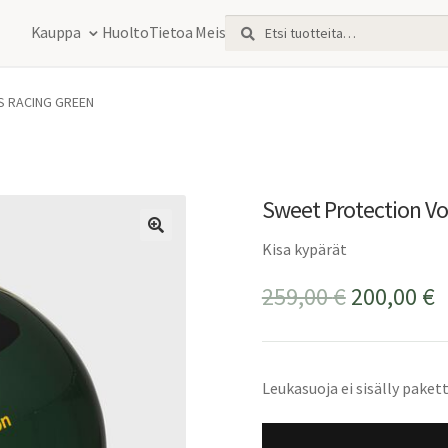
Etsi:
Haku
Kauppa
Huolto
Tietoa Meistä
PS RACING GREEN
Sweet Protection V
Kisa kypärät
Alkuperä
N
259,00
€
200,00
€
hinta
h
oli:
o
Leukasuoja ei sisälly pakett
259,00 €.
2