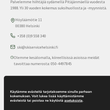
Palvelemme hiihtäjiä sydämellä Pitäjänmäellä vuodesta
1988. Yli 30 vuoden kokemus suksihuollosta ja -myynnistä.
Höyläämötie 11
00380 Helsinki
+358 (0)9 558 340
ski@skiservicehelsinki.fi
Olemme kesälomalla, kiireellisissä asioissa meidät
tavoittaa numerosta: 050-4497845
© 2025 Ski Service. Kaikki oikeudet pidätetään. • Palvelemm
1988.
Käytämme evästeitä tarjotaksemme sinulle parhaan
kokemuksen. Voit lukea lisää käyttämistämme
evästeistä tai poistaa ne käytöstä
asetuksista
.