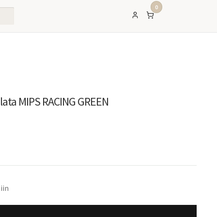
0
olata MIPS RACING GREEN
inen
ykyinen
inta
n:
iin
00,00 €.