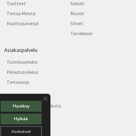
Tuotteet
Sukset
Tietoa Meistä
Monot
Huoltopalvelut
Siteet
Tarvikkeet
Asiakaspalvelu
Toimitusehdot
Palautusoikeus
Tietosuoja
Sulje evästebanneri
e Helsingin hiihtäjiä vuodesta
Hyväksy
Hylkää
Asetukset