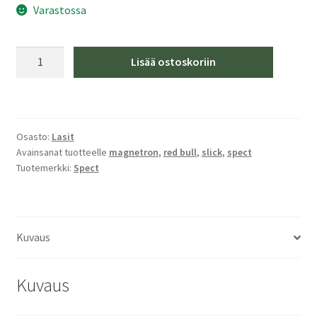
Varastossa
Spect
Lisää ostoskoriin
Red
Bull
Magnetron
Slick-
Osasto:
Lasit
001
Avainsanat tuotteelle
magnetron
,
red bull
,
slick
,
spect
määrä
Tuotemerkki:
Spect
Kuvaus
Kuvaus