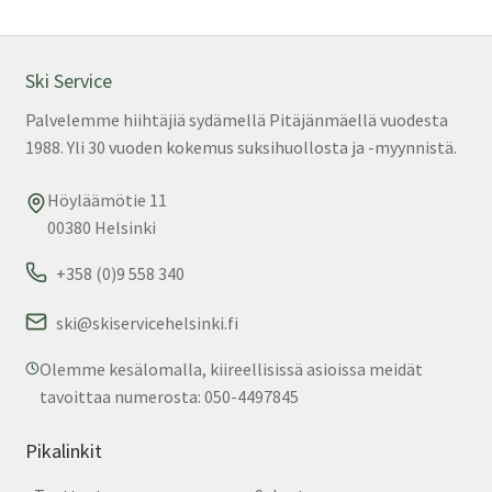
Ski Service
Palvelemme hiihtäjiä sydämellä Pitäjänmäellä vuodesta
1988. Yli 30 vuoden kokemus suksihuollosta ja -myynnistä.
Höyläämötie 11
00380 Helsinki
+358 (0)9 558 340
ski@skiservicehelsinki.fi
Olemme kesälomalla, kiireellisissä asioissa meidät
tavoittaa numerosta: 050-4497845
Pikalinkit