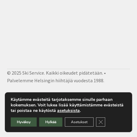
© 2025 Ski Service. Kaikki oikeudet pidätetään. •
Palvelemme Helsingin hiihtäjiä vuodesta 1988.
Facebook
Instagram
Sähköposti
Käytämme evästeitä tarjotaksemme sinulle parhaan
kokemuksen. Voit lukea lisää käyttämistämme evästeistä
tai poistaa ne käytöstä
asetuksista
.
Sulje evästebanner
Hyväksy
Hylkää
Asetukset