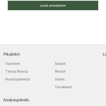
teella
Lisää ostoskoriin
ampi
nnelma.
dä
nnat
tteen
lla.
Pikalinkit
L
Tuotteet
Sukset
Tietoa Meistä
Monot
Huoltopalvelut
Siteet
Tarvikkeet
Asiakaspalvelu