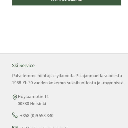
tuot
on
use
muu
Voit
teh
vali
tuo
sivu
Ski Service
Palvelemme hiihtäjiä sydämellä Pitäjänmäellä vuodesta
1988. Yli 30 vuoden kokemus suksihuollosta ja -myynnistä.
Höyläämötie 11
00380 Helsinki
+358 (0)9 558 340