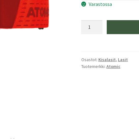
Varastossa
Atomic
Count
360°
HD
Punainen
Osastot:
Kisalasit
,
Lasit
Laskettelulasit
Tuotemerkki:
Atomic
määrä