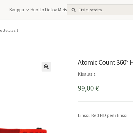
Etsi:
Haku
Kauppa
Huolto
Tietoa Meistä
ttelulasit
Atomic Count 360° H
Kisalasit
99,00
€
Linssi: Red HD peili linssi