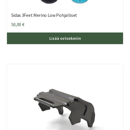
Sidas 3Feet Merino Low Pohjalliset
50,00
€
Täl
Lisää ostoskoriin
tuo
on
us
mu
Voi
teh
val
tuo
sivu