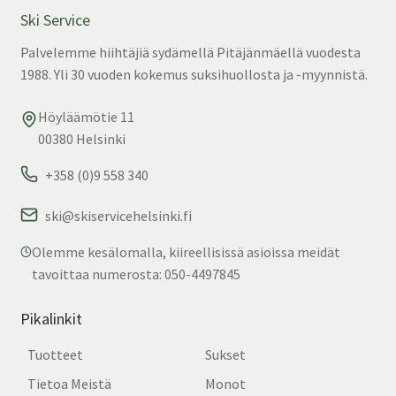
val
Ski Service
tuo
Palvelemme hiihtäjiä sydämellä Pitäjänmäellä vuodesta
sivu
1988. Yli 30 vuoden kokemus suksihuollosta ja -myynnistä.
Höyläämötie 11
00380 Helsinki
+358 (0)9 558 340
ski@skiservicehelsinki.fi
Olemme kesälomalla, kiireellisissä asioissa meidät
tavoittaa numerosta: 050-4497845
Pikalinkit
Tuotteet
Sukset
Tietoa Meistä
Monot