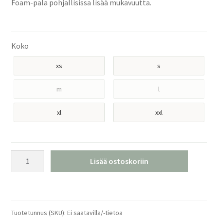
Foam-pala pohjallisissa lisää mukavuutta.
Koko
xs
s
m
l
xl
xxl
Sidas
Lisää ostoskoriin
3Feet
Merino
Mid
Pohjalliset
Tuotetunnus (SKU):
Ei saatavilla/-tietoa
määrä