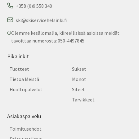
+358 (0)9 558 340
ski@skiservicehelsinki.fi
Olemme kesälomalla, kiireellisissä asioissa meidät
tavoittaa numerosta: 050-4497845
Pikalinkit
Tuotteet
Sukset
Tietoa Meistä
Monot
Huoltopalvelut
Siteet
Tarvikkeet
Asiakaspalvelu
Toimitusehdot