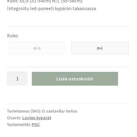
Koot: XS/S (51-54cm) M/L (55-58cm)
Integroitu led-paneeli kypärän takaosassa
Koko
xs-s
m-l
POCito
Lisää ostoskoriin
Auric
Cut
Spin
Pinkki
Tuotetunnus (SKU):
Ei saatavilla/-tietoa
Lastenkypärä
Osasto:
Lasten kypärät
määrä
Tuotemerkki:
POC