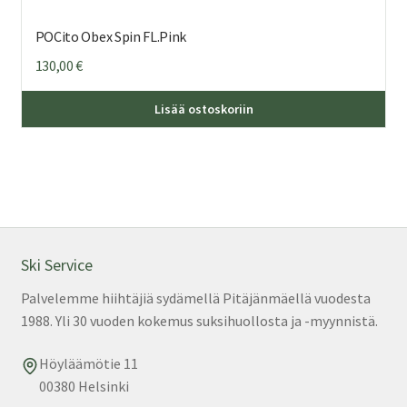
POCito Obex Spin FL.Pink
130,00
€
Täl
Lisää ostoskoriin
tuo
on
us
mu
Voi
teh
val
Ski Service
tuo
Palvelemme hiihtäjiä sydämellä Pitäjänmäellä vuodesta
sivu
1988. Yli 30 vuoden kokemus suksihuollosta ja -myynnistä.
Höyläämötie 11
00380 Helsinki