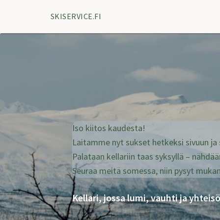
SKISERVICE.FI
Iso kiitos kaudesta!
Laitamme nyt sukset hetkeksi sivuun ja
Palataan kellariin taas syksyllä – nähdään
Seuraa meitä somessa, niin pysyt muka
Kellari, jossa lumi, vauhti ja yhte