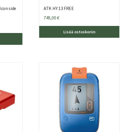
Icon side
ATK HY 13 FREE
749,00
€
Lisää ostoskoriin
Tällä
tuotteella
on
useampi
muunnelma.
Voit
tehdä
valinnat
tuotteen
sivulla.