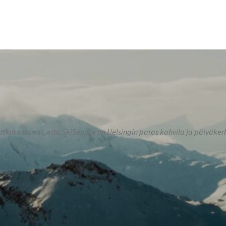
otkut sanovat, että SkiService on Helsingin paras kahvila ja päiväker