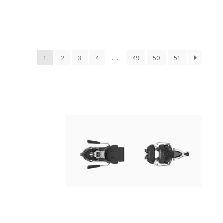
1
2
3
4
…
49
50
51