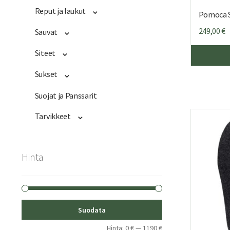
Reput ja laukut
Pomoca S
249,00
€
Sauvat
Siteet
Sukset
Suojat ja Panssarit
Tarvikkeet
Hinta
Minimihinta
Maksimihinta
Suodata
Hinta:
0 €
—
1190 €