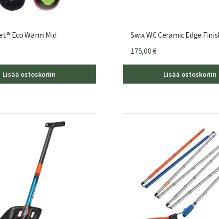
eet® Eco Warm Mid
Swix WC Ceramic Edge Finis
175,00
€
Tällä
Lisää ostoskoriin
Lisää ostoskoriin
tuotteella
on
useampi
muunnelma.
Voit
tehdä
valinnat
tuotteen
sivulla.