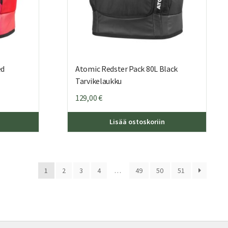
ed
Atomic Redster Pack 80L Black
Tarvikelaukku
129,00
€
Lisää ostoskoriin
1
2
3
4
…
49
50
51