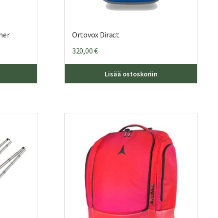
her
Ortovox Diract
320,00
€
Lisää ostoskoriin