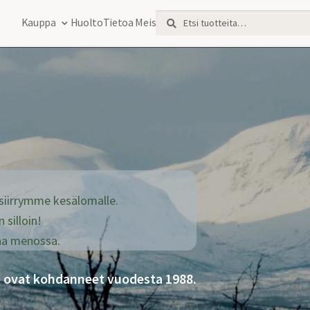
Etsi:
Haku
Kauppa
Huolto
Tietoa Meistä
 siirrymme kesälomalle.
 silloin!
na menossa.
isö ovat kohdanneet vuodesta 1988.