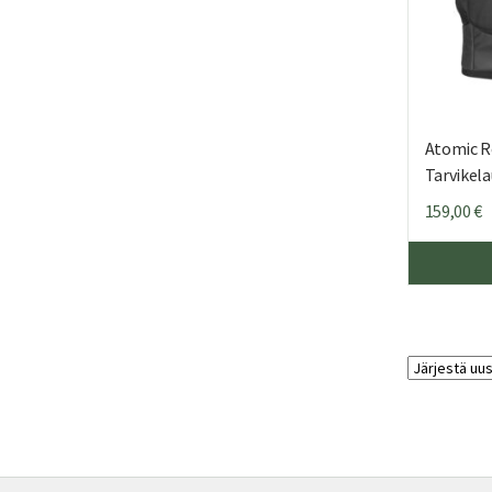
Atomic R
Tarvikel
159,00
€