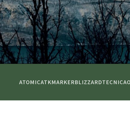
ATOMIC
ATK
MARKER
BLIZZARD
TECNICA
ORT