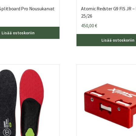
plitboard Pro Nousukarvat
Atomic Redster G9 FIS JR – 
25/26
450,00
€
Tällä
Lisää ostoskoriin
tuotteella
Lisää ostoskoriin
on
useampi
muunnelma.
Voit
tehdä
valinnat
tuotteen
sivulla.