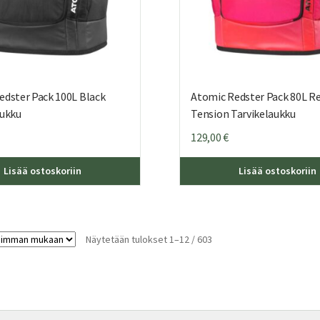
edster Pack 100L Black
Atomic Redster Pack 80L R
aukku
Tension Tarvikelaukku
129,00
€
Lisää ostoskoriin
Lisää ostoskoriin
Sorted
Näytetään tulokset 1–12 / 603
by
latest