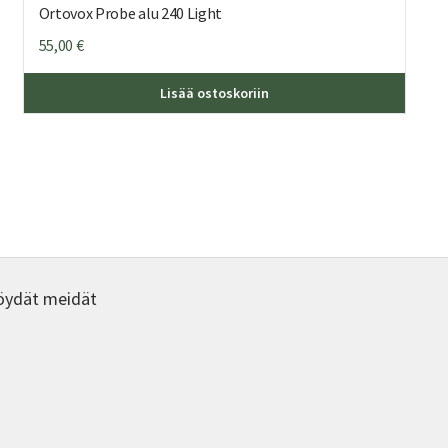
Ortovox Probe alu 240 Light
55,00
€
Lisää ostoskoriin
öydät meidät