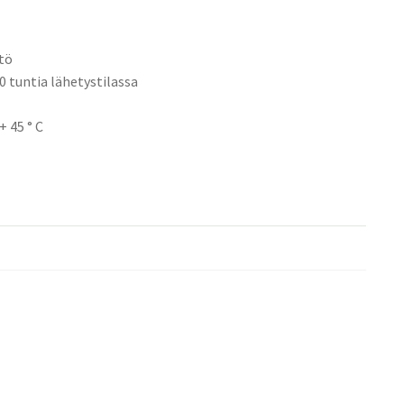
tö
0 tuntia lähetystilassa
+ 45 ° C