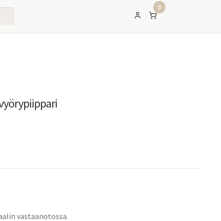
0
vyörypiippari
aalin vastaanotossa.