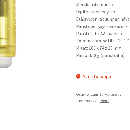
Merkkaustoiminto
Digitaalinen näyttö.
Etäisyyden ja suunnan näyt
Paristojen käyttöaika: n. 20
Paristot: 1 x AA-paristo
Toimintalämpötila: -20 ° C 
Mitat: 106 x 74 x 20 mm.
Paino: 150 g (paristoilla).
Varasto loppu
Osasto:
Lumiturvallisuus
Tuotemerkki:
Pieps