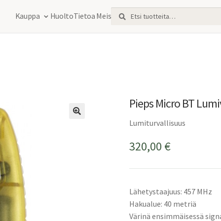
Etsi:
Haku
Kauppa
Huolto
Tietoa Meistä
Pieps Micro BT Lumi
Lumiturvallisuus
320,00
€
Lähetystaajuus: 457 MHz
Hakualue: 40 metriä
Värinä ensimmäisessä sign