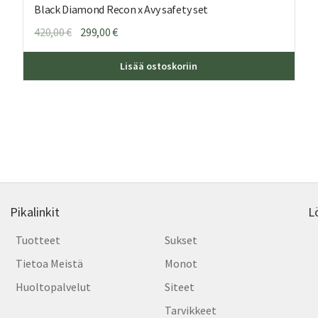
Black Diamond Recon x Avy safety set
Alkuperäinen
Nykyinen
420,00
€
299,00
€
hinta
hinta
oli:
on:
Lisää ostoskoriin
420,00 €.
299,00 €.
Pikalinkit
L
Tuotteet
Sukset
Tietoa Meistä
Monot
Huoltopalvelut
Siteet
Tarvikkeet