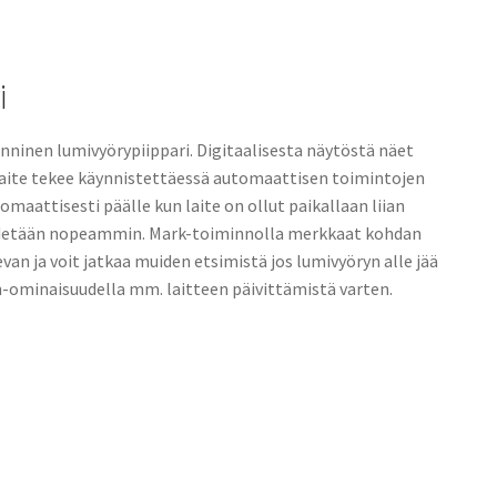
i
nninen lumivyörypiippari. Digitaalisesta näytöstä näet
aite tekee käynnistettäessä automaattisen toimintojen
aattisesti päälle kun laite on ollut paikallaan liian
ydetään nopeammin. Mark-toiminnolla merkkaat kohdan
van ja voit jatkaa muiden etsimistä jos lumivyöryn alle jää
-ominaisuudella mm. laitteen päivittämistä varten.