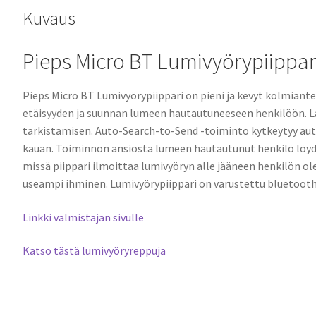
Kuvaus
Pieps Micro BT Lumivyörypiippar
Pieps Micro BT Lumivyörypiippari on pieni ja kevyt kolmiante
etäisyyden ja suunnan lumeen hautautuneeseen henkilöön. L
tarkistamisen. Auto-Search-to-Send -toiminto kytkeytyy autom
kauan. Toiminnon ansiosta lumeen hautautunut henkilö lö
missä piippari ilmoittaa lumivyöryn alle jääneen henkilön ole
useampi ihminen. Lumivyörypiippari on varustettu bluetooth
Linkki valmistajan sivulle
Katso tästä lumivyöryreppuja