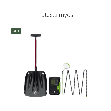
Tutustu myös
ALE!