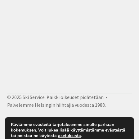
© 2025 Ski Service. Kaikki oikeudet pidätetään. •
Palvelemme Helsingin hiihtäjiä vuodesta 1988.
Facebook
Instagram
Sähköposti
Käytämme evästeitä tarjotaksemme sinulle parhaan
kokemuksen. Voit lukea lisää käyttämistämme evästeistä
tai poistaa ne käytöstä
asetuksista
.