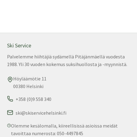
Ski Service
Palvelemme hiihtäjiä sydämellä Pitäjänmäellä vuodesta
1988. Yli 30 vuoden kokemus suksihuollosta ja -myynnistä.
Höyläämötie 11
00380 Helsinki
+358 (0)9 558 340
ski@skiservicehelsinki.fi
Olemme kesälomalla, kiireellisissä asioissa meidät
tavoittaa numerosta: 050-4497845