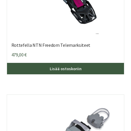
Rottefella NTN Freedom Telemarksiteet
479,00
€
Täl
Lisää ostoskoriin
tuo
on
us
mu
Voi
teh
val
tuo