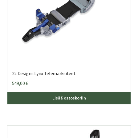
sivu
22 Designs Lynx Telemarksiteet
549,00
€
Täl
Lisää ostoskoriin
tuo
on
us
mu
Voi