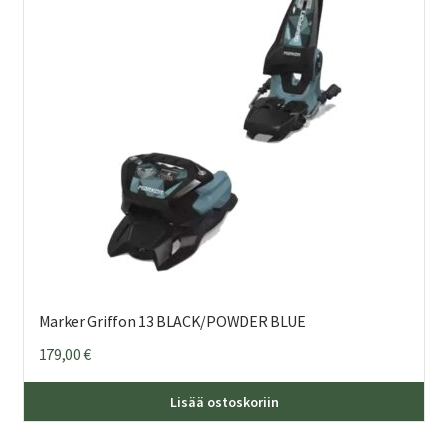
teh
val
tuo
sivu
Marker Griffon 13 BLACK/POWDER BLUE
179,00
€
Lisää ostoskoriin