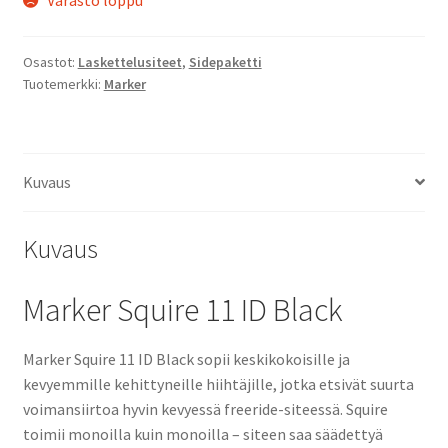
Varasto loppu
Osastot:
Laskettelusiteet
,
Sidepaketti
Tuotemerkki:
Marker
Kuvaus
Kuvaus
Marker Squire 11 ID Black
Marker Squire 11 ID Black sopii keskikokoisille ja
kevyemmille kehittyneille hiihtäjille, jotka etsivät suurta
voimansiirtoa hyvin kevyessä freeride-siteessä. Squire
toimii monoilla kuin monoilla – siteen saa säädettyä