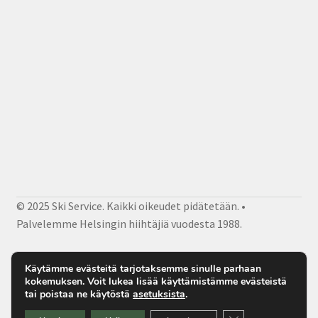
© 2025 Ski Service. Kaikki oikeudet pidätetään. •
Palvelemme Helsingin hiihtäjiä vuodesta 1988.
Facebook
Instagram
Sähköposti
Käytämme evästeitä tarjotaksemme sinulle parhaan
kokemuksen. Voit lukea lisää käyttämistämme evästeistä
tai poistaa ne käytöstä
asetuksista
.