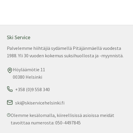
Ski Service
Palvelemme hiihtäjiä sydämellä Pitäjänmäellä vuodesta
1988. Yli 30 vuoden kokemus suksihuollosta ja -myynnistä.
Höyläämötie 11
00380 Helsinki
+358 (0)9 558 340
ski@skiservicehelsinki.fi
Olemme kesälomalla, kiireellisissä asioissa meidät
tavoittaa numerosta: 050-4497845