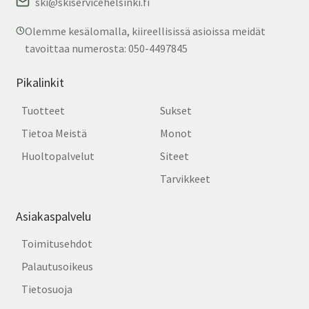
ski@skiservicehelsinki.fi
Olemme kesälomalla, kiireellisissä asioissa meidät
tavoittaa numerosta: 050-4497845
Pikalinkit
Tuotteet
Sukset
Tietoa Meistä
Monot
Huoltopalvelut
Siteet
Tarvikkeet
Asiakaspalvelu
Toimitusehdot
Palautusoikeus
Tietosuoja