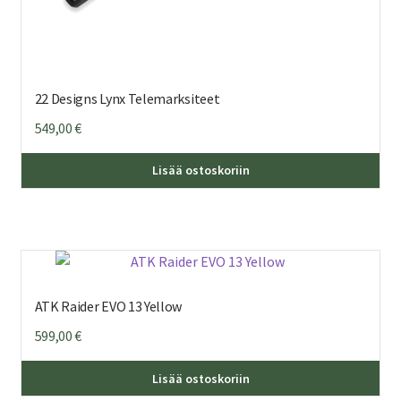
22 Designs Lynx Telemarksiteet
549,00
€
Täl
Lisää ostoskoriin
tuo
on
us
mu
Voi
teh
ATK Raider EVO 13 Yellow
val
599,00
€
tuo
sivu
Lisää ostoskoriin