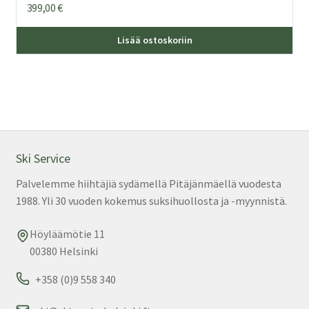
399,00
€
Lisää ostoskoriin
Ski Service
Palvelemme hiihtäjiä sydämellä Pitäjänmäellä vuodesta
1988. Yli 30 vuoden kokemus suksihuollosta ja -myynnistä.
Höyläämötie 11
00380 Helsinki
+358 (0)9 558 340