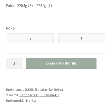
Paino: 2204g (S) – 2234g (L)
Koko
s
l
Marker
Lisää ostoskoriin
F12
Tour
EPF
Randositeet
Tuotetunnus (SKU):
Ei saatavilla/-tietoa
määrä
Osastot:
Randositeet
,
Sidepaketti
Tuotemerkki:
Marker