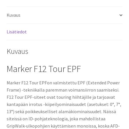
Kuvaus
Lisätiedot
Kuvaus
Marker F12 Tour EPF
Marker F12 Tour EPFon v
almistettu EPF (Extended Power
Frame) -tekniikalla paremman voimansiirron saamiseksi.
F12 Tour EPF-siteet ovat touring hiihtäjille ja tarjoavat
kantapään irrotus -kiipeilyominaisuudet (asetukset: 0°, 7°,
13°) sekä poikkeukselliset alamäkiominaisuudet. Näissä
siteissä on ID-pohjateknologia, joka mahdollistaa
GripWalk-ulkopohjien käyttämisen monoissa, koska AFD-