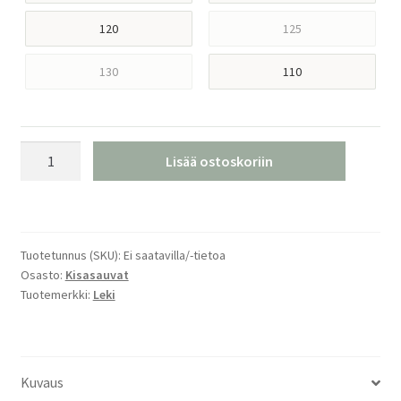
120
125
130
110
Leki
Lisää ostoskoriin
WC
Racing
SL
3D
Tuotetunnus (SKU):
Ei saatavilla/-tietoa
Puikkasauvat
Osasto:
Kisasauvat
määrä
Tuotemerkki:
Leki
Kuvaus