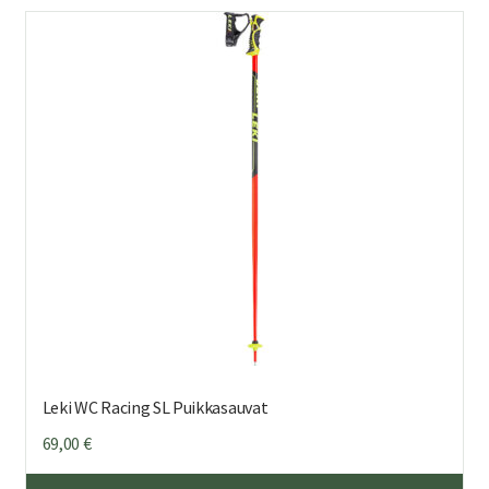
Leki WC Racing SL Puikkasauvat
69,00
€
Täl