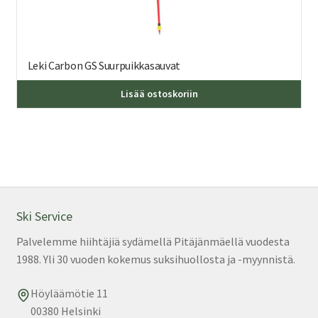
Leki Carbon GS Suurpuikkasauvat
Täl
Lisää ostoskoriin
tuo
on
us
mu
Voi
teh
val
Ski Service
tuo
Palvelemme hiihtäjiä sydämellä Pitäjänmäellä vuodesta
sivu
1988. Yli 30 vuoden kokemus suksihuollosta ja -myynnistä.
Höyläämötie 11
00380 Helsinki