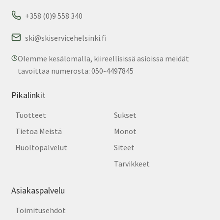
+358 (0)9 558 340
ski@skiservicehelsinki.fi
Olemme kesälomalla, kiireellisissä asioissa meidät
tavoittaa numerosta: 050-4497845
Pikalinkit
Tuotteet
Sukset
Tietoa Meistä
Monot
Huoltopalvelut
Siteet
Tarvikkeet
Asiakaspalvelu
Toimitusehdot