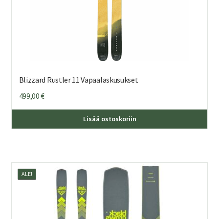
Blizzard Rustler 11 Vapaalaskusukset
499,00
€
Täl
Lisää ostoskoriin
tuo
on
us
mu
ALE!
Voi
teh
val
tuo