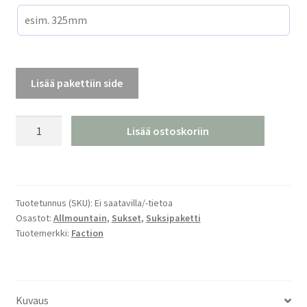
Lisää pakettiin side
Faction
Lisää ostoskoriin
Prodigy
1.0
24/25
määrä
Tuotetunnus (SKU):
Ei saatavilla/-tietoa
Osastot:
Allmountain
,
Sukset
,
Suksipaketti
Tuotemerkki:
Faction
Kuvaus