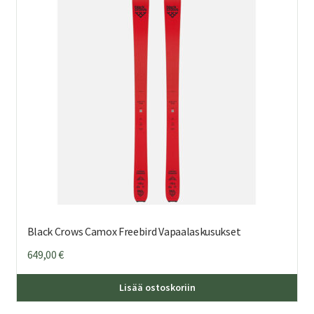
teh
val
tuo
sivu
Black Crows Camox Freebird Vapaalaskusukset
649,00
€
Täl
Lisää ostoskoriin
tuo