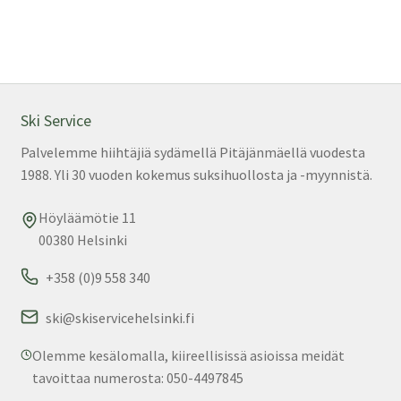
on
us
mu
Voi
teh
val
Ski Service
tuo
Palvelemme hiihtäjiä sydämellä Pitäjänmäellä vuodesta
sivu
1988. Yli 30 vuoden kokemus suksihuollosta ja -myynnistä.
Höyläämötie 11
00380 Helsinki
+358 (0)9 558 340
ski@skiservicehelsinki.fi
Olemme kesälomalla, kiireellisissä asioissa meidät
tavoittaa numerosta: 050-4497845