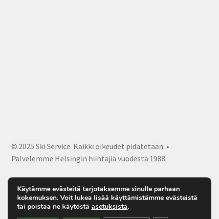
© 2025 Ski Service. Kaikki oikeudet pidätetään. •
Palvelemme Helsingin hiihtäjiä vuodesta 1988.
Facebook
Instagram
Sähköposti
Käytämme evästeitä tarjotaksemme sinulle parhaan
kokemuksen. Voit lukea lisää käyttämistämme evästeistä
tai poistaa ne käytöstä
asetuksista
.