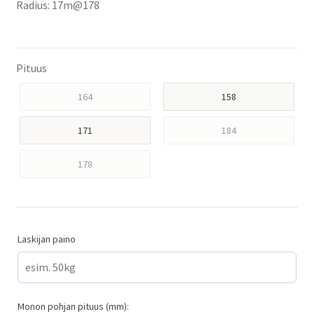
Radius: 17m@178
Pituus
164
158
171
184
178
Laskijan paino
Monon pohjan pituus (mm):