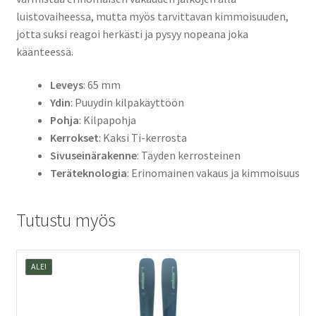
luistovaiheessa, mutta myös tarvittavan kimmoisuuden,
jotta suksi reagoi herkästi ja pysyy nopeana joka
käänteessä.
Leveys
: 65 mm
Ydin
: Puuydin kilpakäyttöön
Pohja
: Kilpapohja
Kerrokset
: Kaksi Ti-kerrosta
Sivuseinärakenne
: Täyden kerrosteinen
Teräteknologia
: Erinomainen vakaus ja kimmoisuus
Tutustu myös
ALE!