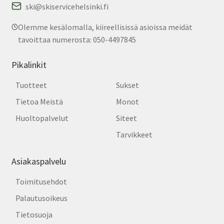
ski@skiservicehelsinki.fi
Olemme kesälomalla, kiireellisissä asioissa meidät
tavoittaa numerosta: 050-4497845
Pikalinkit
Tuotteet
Sukset
Tietoa Meistä
Monot
Huoltopalvelut
Siteet
Tarvikkeet
Asiakaspalvelu
Toimitusehdot
Palautusoikeus
Tietosuoja