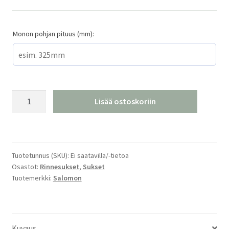
Monon pohjan pituus (mm):
Salomon
Lisää ostoskoriin
NI
S/RACE
GS
Pro
Tuotetunnus (SKU):
Ei saatavilla/-tietoa
Race
Osastot:
Rinnesukset
,
Sukset
määrä
Tuotemerkki:
Salomon
Kuvaus