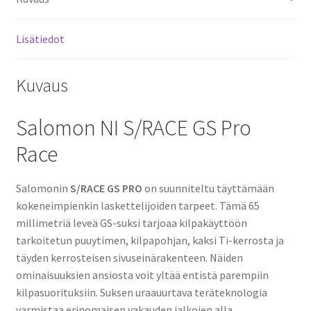
Lisätiedot
Kuvaus
Salomon NI S/RACE GS Pro
Race
Salomonin
S/RACE GS PRO
on suunniteltu täyttämään
kokeneimpienkin laskettelijoiden tarpeet. Tämä 65
millimetriä leveä GS-suksi tarjoaa kilpakäyttöön
tarkoitetun puuytimen, kilpapohjan, kaksi Ti-kerrosta ja
täyden kerrosteisen sivuseinärakenteen. Näiden
ominaisuuksien ansiosta voit yltää entistä parempiin
kilpasuorituksiin. Suksen uraauurtava teräteknologia
varmistaa erinomaisen vakauden jalkojen alla