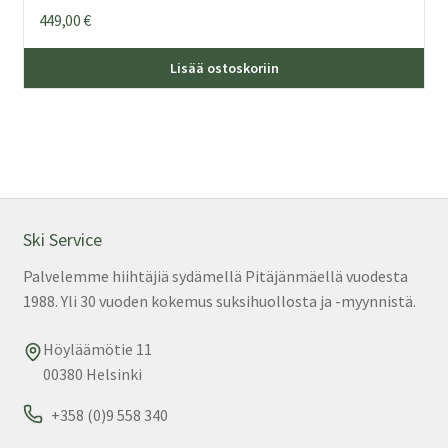
449,00
€
Täl
Lisää ostoskoriin
tuo
on
us
mu
Voi
teh
val
Ski Service
tuo
Palvelemme hiihtäjiä sydämellä Pitäjänmäellä vuodesta
sivu
1988. Yli 30 vuoden kokemus suksihuollosta ja -myynnistä.
Höyläämötie 11
00380 Helsinki
+358 (0)9 558 340