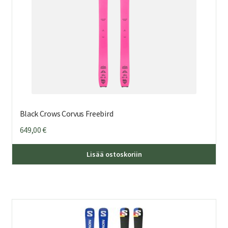
Black Crows Corvus Freebird
649,00
€
Täl
Lisää ostoskoriin
tuo
on
us
mu
Voi
teh