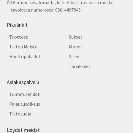
Olemme kesälomalla, kiireellisissä asioissa meidät
tavoittaa numerosta: 050-4497845
Pikalinkit
Tuotteet
Sukset
Tietoa Meistä
Monot
Huoltopalvelut
Siteet
Tarvikkeet
Asiakaspalvelu
Toimitusehdot
Palautusoikeus
Tietosuoja
Löydät meidät