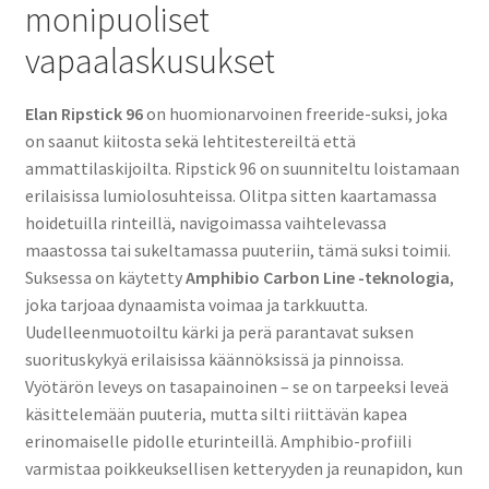
monipuoliset
vapaalaskusukset
Elan Ripstick 96
on huomionarvoinen freeride-suksi, joka
on saanut kiitosta sekä lehtitestereiltä että
ammattilaskijoilta. Ripstick 96 on suunniteltu loistamaan
erilaisissa lumiolosuhteissa. Olitpa sitten kaartamassa
hoidetuilla rinteillä, navigoimassa vaihtelevassa
maastossa tai sukeltamassa puuteriin, tämä suksi toimii.
Suksessa on käytetty
Amphibio Carbon Line -teknologia
,
joka tarjoaa dynaamista voimaa ja tarkkuutta.
Uudelleenmuotoiltu kärki ja perä parantavat suksen
suorituskykyä erilaisissa käännöksissä ja pinnoissa.
Vyötärön leveys on tasapainoinen – se on tarpeeksi leveä
käsittelemään puuteria, mutta silti riittävän kapea
erinomaiselle pidolle eturinteillä. Amphibio-profiili
varmistaa poikkeuksellisen ketteryyden ja reunapidon, kun