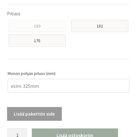
Pituus
189
182
175
Monon pohjan pituus (mm):
Lisää pakettiin side
Elan
Lisää ostoskoriin