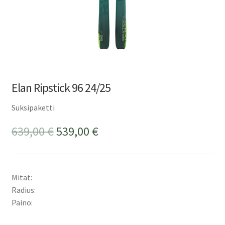
Elan Ripstick 96 24/25
Suksipaketti
Alkuperäinen
Nykyinen
639,00
€
539,00
€
hinta
hinta
oli:
on:
Mitat:
639,00 €.
539,00 €.
Radius:
Paino: