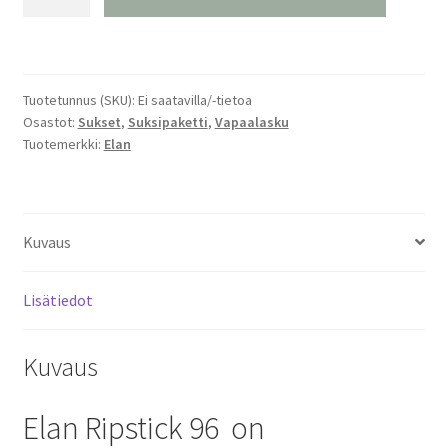
Ripstick
96
24/25
määrä
Tuotetunnus (SKU):
Ei saatavilla/-tietoa
Osastot:
Sukset
,
Suksipaketti
,
Vapaalasku
Tuotemerkki:
Elan
Kuvaus
Lisätiedot
Kuvaus
Elan Ripstick 96 on