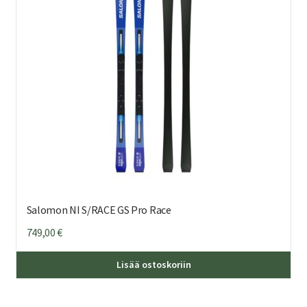
val
tuo
sivu
Salomon NI S/RACE GS Pro Race
749,00
€
Täl
Lisää ostoskoriin
tuo
on