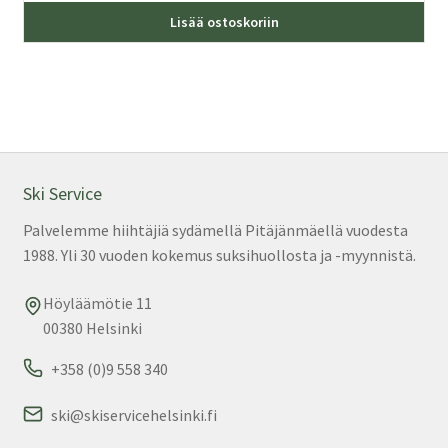
Täl
oli:
on:
Lisää ostoskoriin
tuo
549,00 €.
349,00 €.
on
us
mu
Voi
teh
val
Ski Service
tuo
Palvelemme hiihtäjiä sydämellä Pitäjänmäellä vuodesta
sivu
1988. Yli 30 vuoden kokemus suksihuollosta ja -myynnistä.
Höyläämötie 11
00380 Helsinki
+358 (0)9 558 340
ski@skiservicehelsinki.fi