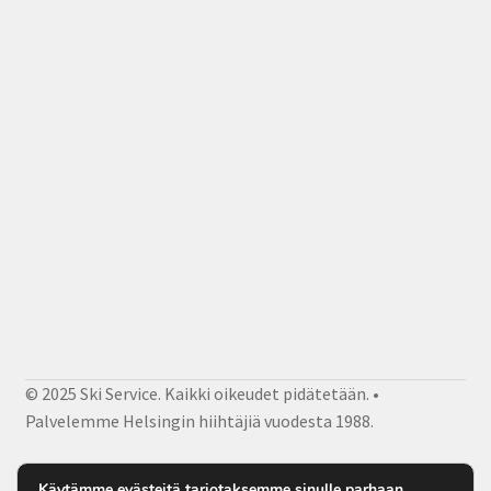
© 2025 Ski Service. Kaikki oikeudet pidätetään. •
Palvelemme Helsingin hiihtäjiä vuodesta 1988.
Facebook
Instagram
Sähköposti
Käytämme evästeitä tarjotaksemme sinulle parhaan