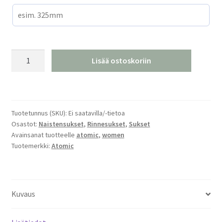
Atomic
Lisää ostoskoriin
Cloud
Q8
määrä
Tuotetunnus (SKU):
Ei saatavilla/-tietoa
Osastot:
Naistensukset
,
Rinnesukset
,
Sukset
Avainsanat tuotteelle
atomic
,
women
Tuotemerkki:
Atomic
Kuvaus