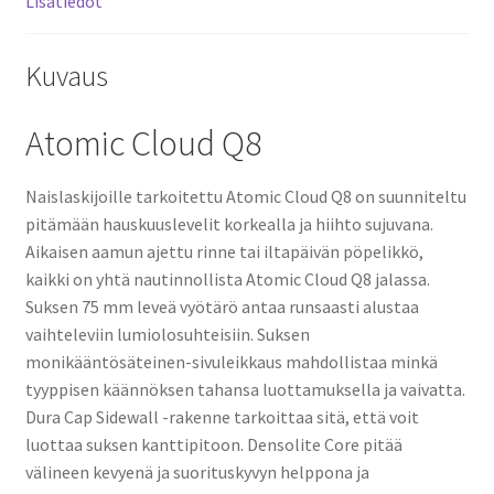
Lisätiedot
Kuvaus
Atomic Cloud Q8
Naislaskijoille tarkoitettu Atomic Cloud Q8 on suunniteltu
pitämään hauskuuslevelit korkealla ja hiihto sujuvana.
Aikaisen aamun ajettu rinne tai iltapäivän pöpelikkö,
kaikki on yhtä nautinnollista Atomic Cloud Q8 jalassa.
Suksen 75 mm leveä vyötärö antaa runsaasti alustaa
vaihteleviin lumiolosuhteisiin. Suksen
monikääntösäteinen-sivuleikkaus mahdollistaa minkä
tyyppisen käännöksen tahansa luottamuksella ja vaivatta.
Dura Cap Sidewall -rakenne tarkoittaa sitä, että voit
luottaa suksen kanttipitoon. Densolite Core pitää
välineen kevyenä ja suorituskyvyn helppona ja