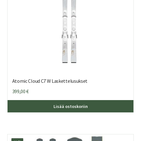
sivu
Atomic Cloud C7 W Laskettelusukset
399,00
€
Täl
Lisää ostoskoriin
tuo
on
us
mu