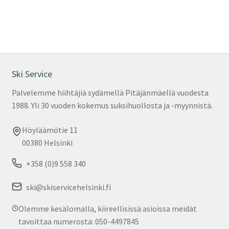
on
us
mu
Voi
teh
val
Ski Service
tuo
Palvelemme hiihtäjiä sydämellä Pitäjänmäellä vuodesta
sivu
1988. Yli 30 vuoden kokemus suksihuollosta ja -myynnistä.
Höyläämötie 11
00380 Helsinki
+358 (0)9 558 340
ski@skiservicehelsinki.fi
Olemme kesälomalla, kiireellisissä asioissa meidät
tavoittaa numerosta: 050-4497845