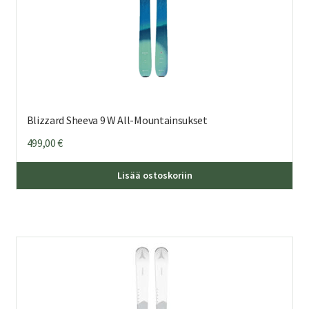
Blizzard Sheeva 9 W All-Mountainsukset
499,00
€
Täl
Lisää ostoskoriin
tuo
on
us
mu
Voi
teh
val
tuo