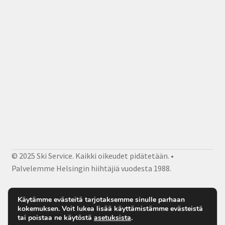
© 2025 Ski Service. Kaikki oikeudet pidätetään. •
Palvelemme Helsingin hiihtäjiä vuodesta 1988.
Facebook
Instagram
Sähköposti
Käytämme evästeitä tarjotaksemme sinulle parhaan
kokemuksen. Voit lukea lisää käyttämistämme evästeistä
tai poistaa ne käytöstä
asetuksista
.