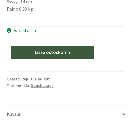
Syvyys 14 cm
Paino 0.99 kg
Varastossa
DB
Lisää ostoskoriin
The
Hugger
20L
Moss
Osasto:
Reput ja laukut
Tuotemerkki:
Douchebags
Green
määrä
Kuvaus