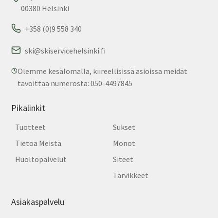
00380 Helsinki
+358 (0)9 558 340
ski@skiservicehelsinki.fi
Olemme kesälomalla, kiireellisissä asioissa meidät
tavoittaa numerosta: 050-4497845
Pikalinkit
Tuotteet
Sukset
Tietoa Meistä
Monot
Huoltopalvelut
Siteet
Tarvikkeet
Asiakaspalvelu