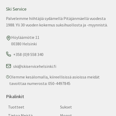
Ski Service
Palvelemme hiihtäjiä sydämellä Pitäjänmäellä vuodesta
1988. Yli 30 vuoden kokemus suksihuollosta ja -myynnistä.
Höyläämötie 11
00380 Helsinki
+358 (0)9 558 340
ski@skiservicehelsinki.fi
Olemme kesälomalla, kiireellisissä asioissa meidät
tavoittaa numerosta: 050-4497845
Pikalinkit
Tuotteet
Sukset
Tietoa Meistä
Monot