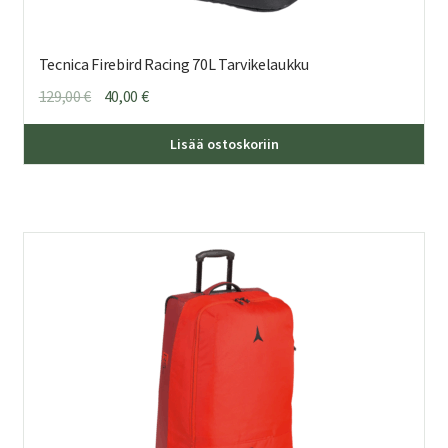
Tecnica Firebird Racing 70L Tarvikelaukku
Alkuperäinen
Nykyinen
129,00
€
40,00
€
hinta
hinta
oli:
on:
Lisää ostoskoriin
129,00 €.
40,00 €.