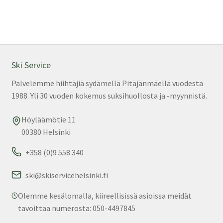
Ski Service
Palvelemme hiihtäjiä sydämellä Pitäjänmäellä vuodesta
1988. Yli 30 vuoden kokemus suksihuollosta ja -myynnistä.
Höyläämötie 11
00380 Helsinki
+358 (0)9 558 340
ski@skiservicehelsinki.fi
Olemme kesälomalla, kiireellisissä asioissa meidät
tavoittaa numerosta: 050-4497845