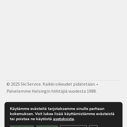
© 2025 Ski Service. Kaikki oikeudet pidätetään. •
Palvelemme Helsingin hiihtäjiä vuodesta 1988.
Facebook
Instagram
Sähköposti
Käytämme evästeitä tarjotaksemme sinulle parhaan
kokemuksen. Voit lukea lisää käyttämistämme evästeistä
tai poistaa ne käytöstä
asetuksista
.