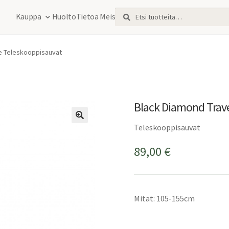
Etsi:
Haku
Kauppa
Huolto
Tietoa Meistä
e Teleskooppisauvat
Black Diamond Trav
Teleskooppisauvat
89,00
€
Mitat: 105-155cm