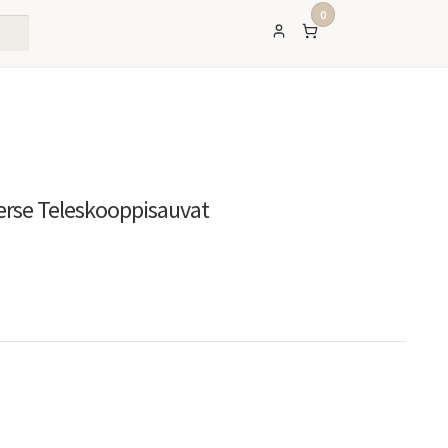
0
erse Teleskooppisauvat