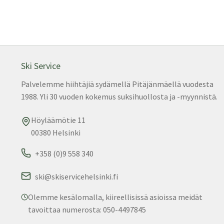
Ski Service
Palvelemme hiihtäjiä sydämellä Pitäjänmäellä vuodesta
1988. Yli 30 vuoden kokemus suksihuollosta ja -myynnistä.
Höyläämötie 11
00380 Helsinki
+358 (0)9 558 340
ski@skiservicehelsinki.fi
Olemme kesälomalla, kiireellisissä asioissa meidät
tavoittaa numerosta: 050-4497845