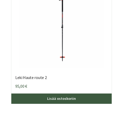
Leki Haute route 2
95,00
€
Lisää ostoskoriin