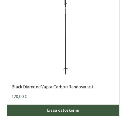
Black Diamond Vapor Carbon Randosauvat
120,00
€
Tällä
Lisää ostoskoriin
tuottee
on
useamp