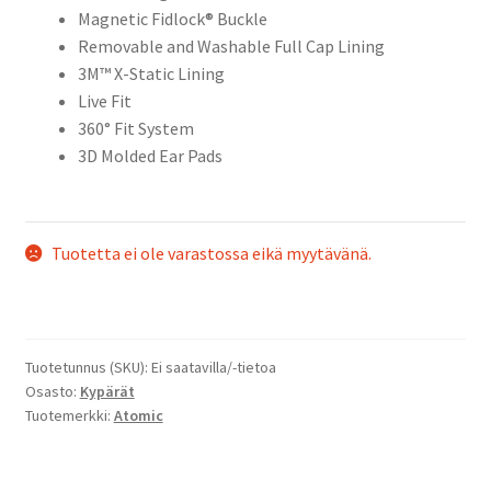
Magnetic Fidlock® Buckle
Removable and Washable Full Cap Lining
3M™ X-Static Lining
Live Fit
360° Fit System
3D Molded Ear Pads
Tuotetta ei ole varastossa eikä myytävänä.
Tuotetunnus (SKU):
Ei saatavilla/-tietoa
Osasto:
Kypärät
Tuotemerkki:
Atomic