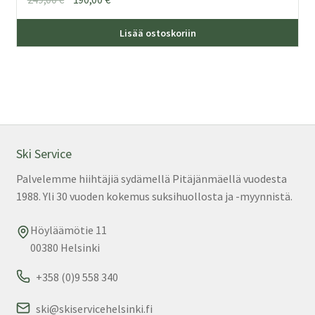
hinta
hinta
Täl
oli:
on:
Lisää ostoskoriin
tuo
249,00 €.
190,00 €.
on
us
mu
Voi
teh
val
Ski Service
tuo
Palvelemme hiihtäjiä sydämellä Pitäjänmäellä vuodesta
sivu
1988. Yli 30 vuoden kokemus suksihuollosta ja -myynnistä.
Höyläämötie 11
00380 Helsinki
+358 (0)9 558 340
ski@skiservicehelsinki.fi