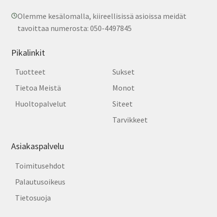
Olemme kesälomalla, kiireellisissä asioissa meidät
tavoittaa numerosta: 050-4497845
Pikalinkit
Tuotteet
Sukset
Tietoa Meistä
Monot
Huoltopalvelut
Siteet
Tarvikkeet
Asiakaspalvelu
Toimitusehdot
Palautusoikeus
Tietosuoja