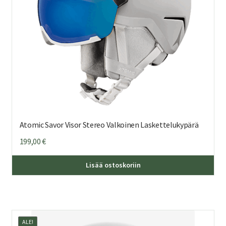
Atomic Savor Visor Stereo Valkoinen Laskettelukypärä
199,00
€
Täl
Lisää ostoskoriin
tuo
on
us
mu
ALE!
Voi