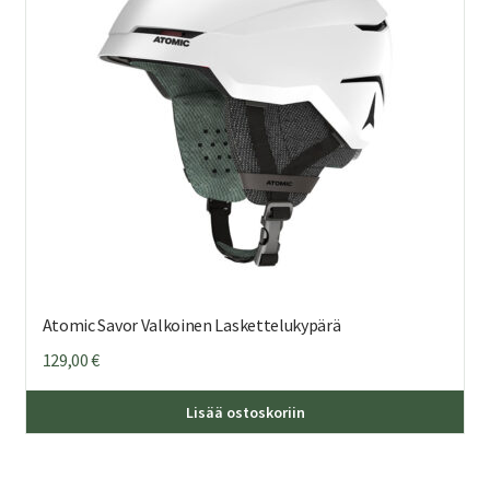
Atomic Savor Valkoinen Laskettelukypärä
129,00
€
Täl
Lisää ostoskoriin
tuo
on
us