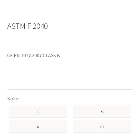
ASTM F 2040
CE EN 1077:2007 CLASS B
Koko
l
xl
s
m