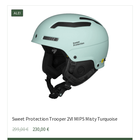
mu
ALE!
Voi
teh
val
tuo
sivu
Sweet Protection Trooper 2VI MIPS Misty Turquoise
Alkuperäinen
Nykyinen
299,00
€
230,00
€
hinta
hinta