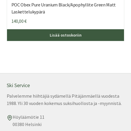
POC Obex Pure Uranium Black/Apophyllite Green Matt
Laskettelukypärä
140,00
€
Täl
Lisää ostoskoriin
tuo
on
us
mu
Voi
teh
val
Ski Service
tuo
Palvelemme hiihtäjiä sydämellä Pitäjänmäellä vuodesta
sivu
1988. Yli 30 vuoden kokemus suksihuollosta ja -myynnistä.
Höyläämötie 11
00380 Helsinki