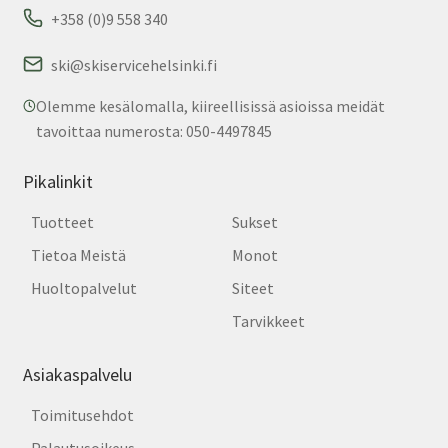
+358 (0)9 558 340
ski@skiservicehelsinki.fi
Olemme kesälomalla, kiireellisissä asioissa meidät
tavoittaa numerosta: 050-4497845
Pikalinkit
Tuotteet
Sukset
Tietoa Meistä
Monot
Huoltopalvelut
Siteet
Tarvikkeet
Asiakaspalvelu
Toimitusehdot