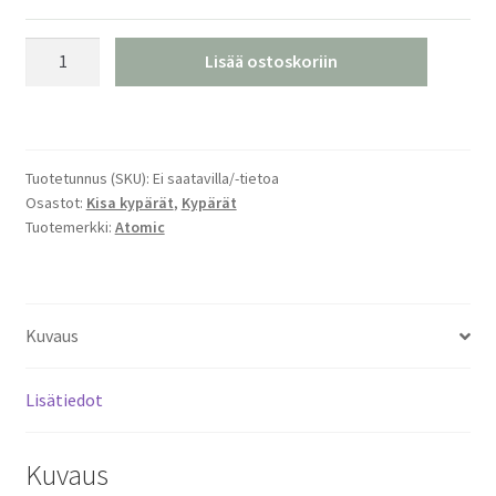
Atomic
Lisää ostoskoriin
Redster
SL
Black
Kisakypärä
Tuotetunnus (SKU):
Ei saatavilla/-tietoa
määrä
Osastot:
Kisa kypärät
,
Kypärät
Tuotemerkki:
Atomic
Kuvaus
Lisätiedot
Kuvaus