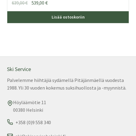
Alkuperäinen
Nykyinen
639,00
€
539,00
€
hinta
hinta
Täl
oli:
on:
Lisää ostoskoriin
tuo
639,00 €.
539,00 €.
on
us
mu
Voi
teh
val
Ski Service
tuo
Palvelemme hiihtäjiä sydämellä Pitäjänmäellä vuodesta
sivu
1988. Yli 30 vuoden kokemus suksihuollosta ja -myynnistä.
Höyläämötie 11
00380 Helsinki
+358 (0)9 558 340