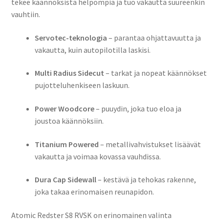
tekee käännöksistä helpompia ja tuo vakautta suureenkin
vauhtiin.
Servotec-teknologia
– parantaa ohjattavuutta ja
vakautta, kuin autopilotilla laskisi.
Multi Radius Sidecut
– tarkat ja nopeat käännökset
pujotteluhenkiseen laskuun.
Power Woodcore
– puuydin, joka tuo eloa ja
joustoa käännöksiin.
Titanium Powered
– metallivahvistukset lisäävät
vakautta ja voimaa kovassa vauhdissa.
Dura Cap Sidewall
– kestävä ja tehokas rakenne,
joka takaa erinomaisen reunapidon.
Atomic Redster S8 RVSK on erinomainen valinta