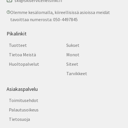
ski@skiservicehelsinki.fi
Olemme kesälomalla, kiireellisissä asioissa meidät
tavoittaa numerosta: 050-4497845
Pikalinkit
Tuotteet
Sukset
Tietoa Meistä
Monot
Huoltopalvelut
Siteet
Tarvikkeet
Asiakaspalvelu
Toimitusehdot
Palautusoikeus
Tietosuoja