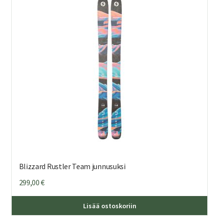
Voi
teh
val
tuo
sivu
Blizzard Rustler Team junnusuksi
299,00
€
Täl
Lisää ostoskoriin
tuo