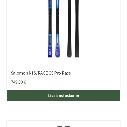
Salomon NI S/RACE GS Pro Race
749,00
€
Täl
Lisää ostoskoriin
tuo
on
us
mu