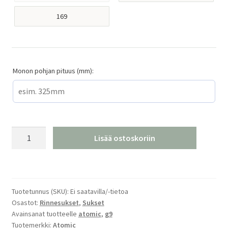
169
Monon pohjan pituus (mm):
Atomic
Lisää ostoskoriin
Redster
S8
RVSK
25/26
Tuotetunnus (SKU):
Ei saatavilla/-tietoa
määrä
Osastot:
Rinnesukset
,
Sukset
Avainsanat tuotteelle
atomic
,
g9
Tuotemerkki:
Atomic