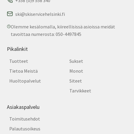
+358 (0)9 558 340
ski@skiservicehelsinki.fi
Olemme kesälomalla, kiireellisissä asioissa meidät
tavoittaa numerosta: 050-4497845
Pikalinkit
Tuotteet
Sukset
Tietoa Meistä
Monot
Huoltopalvelut
Siteet
Tarvikkeet
Asiakaspalvelu
Toimitusehdot
Palautusoikeus