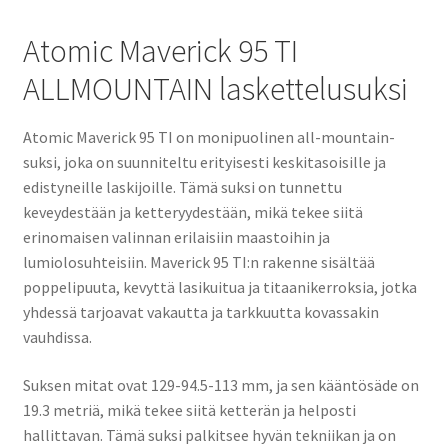
Atomic Maverick 95 TI
ALLMOUNTAIN laskettelusuksi
Atomic Maverick 95 TI on monipuolinen all-mountain-
suksi, joka on suunniteltu erityisesti keskitasoisille ja
edistyneille laskijoille. Tämä suksi on tunnettu
keveydestään ja ketteryydestään, mikä tekee siitä
erinomaisen valinnan erilaisiin maastoihin ja
lumiolosuhteisiin. Maverick 95 TI:n rakenne sisältää
poppelipuuta, kevyttä lasikuitua ja titaanikerroksia, jotka
yhdessä tarjoavat vakautta ja tarkkuutta kovassakin
vauhdissa.
Suksen mitat ovat 129-94.5-113 mm, ja sen kääntösäde on
19.3 metriä, mikä tekee siitä ketterän ja helposti
hallittavan. Tämä suksi palkitsee hyvän tekniikan ja on