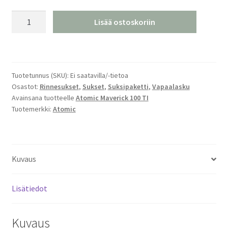
Atomic
Lisää ostoskoriin
Maverick
95
TI
Laskettelusukset
Tuotetunnus (SKU):
Ei saatavilla/-tietoa
24/25
Osastot:
Rinnesukset
,
Sukset
,
Suksipaketti
,
Vapaalasku
määrä
Avainsana tuotteelle
Atomic Maverick 100 TI
Tuotemerkki:
Atomic
Kuvaus
Lisätiedot
Kuvaus