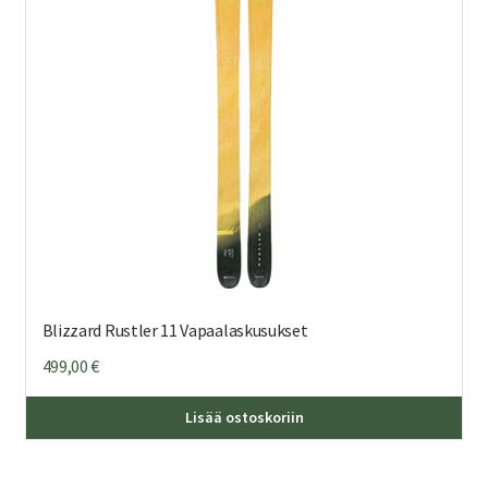
Blizzard Rustler 11 Vapaalaskusukset
499,00
€
Täl
Lisää ostoskoriin
tuo
on