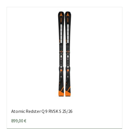
us
mu
Voi
teh
val
tuo
sivu
Atomic Redster Q 9 RVSK S 25/26
899,00
€