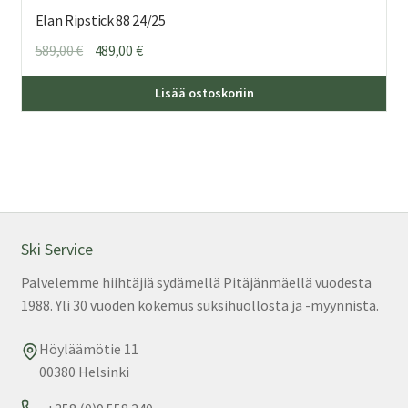
Elan Ripstick 88 24/25
Alkuperäinen
Nykyinen
589,00
€
489,00
€
hinta
hinta
Täl
oli:
on:
Lisää ostoskoriin
tuo
589,00 €.
489,00 €.
on
us
mu
Voi
teh
val
Ski Service
tuo
Palvelemme hiihtäjiä sydämellä Pitäjänmäellä vuodesta
sivu
1988. Yli 30 vuoden kokemus suksihuollosta ja -myynnistä.
Höyläämötie 11
00380 Helsinki