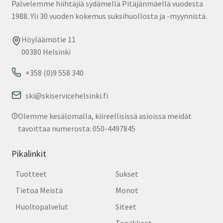
Palvelemme hiihtäjiä sydämellä Pitäjänmäellä vuodesta
sivu
1988. Yli 30 vuoden kokemus suksihuollosta ja -myynnistä.
Höyläämötie 11
00380 Helsinki
+358 (0)9 558 340
ski@skiservicehelsinki.fi
Olemme kesälomalla, kiireellisissä asioissa meidät
tavoittaa numerosta: 050-4497845
Pikalinkit
Tuotteet
Sukset
Tietoa Meistä
Monot
Huoltopalvelut
Siteet
Tarvikkeet