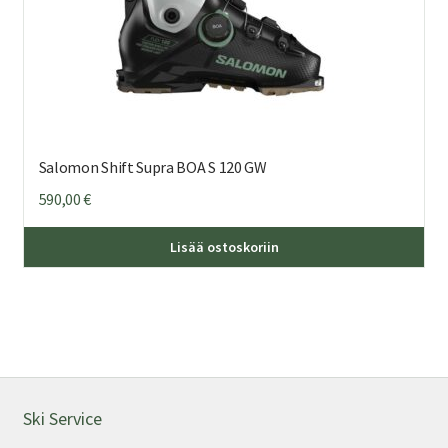
Salomon Shift Supra BOA S 120 GW
590,00
€
Täl
Lisää ostoskoriin
tuo
on
us
mu
Voi
teh
val
Ski Service
tuo