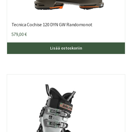
Tecnica Cochise 120 DYN GW Randomonot
579,00
€
Täl
Lisää ostoskoriin
tuo
on
us
mu
Voi
teh
val
tuo
sivu