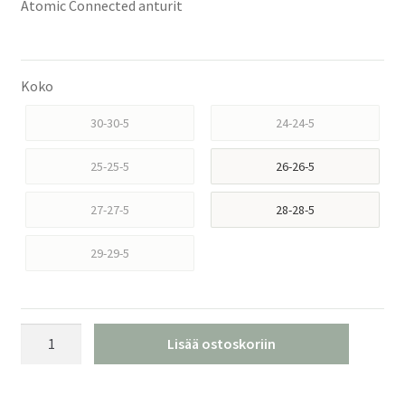
Atomic Connected anturit
Koko
30-30-5
24-24-5
25-25-5
26-26-5
27-27-5
28-28-5
29-29-5
Atomic
Lisää ostoskoriin
Hawx
Ultra
130