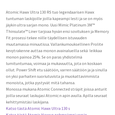
Atomic Hawx Ultra 130 RS tuo legendaarisen Hawx
tuntuman laskijoille joilla kapeampi lesti ja se on myös
jäykin ultra sarjan mono. Uusi Mimic Platinum 3M™
Thinsulate™ Liner tarjoaa hyvän ensi sovituksen ja Memory
Fit prosessi tekee niille täydellisen istuvuuden
muutamassa minuutissa. Vallankumouksellinen Prolite
kevytrakenne auttaa monon avainalueilla sekä leikkaa
monon painoa 25%. Se on paras yhdistelmä
lumituntumaa, voimaa ja mukavuutta, jota on koskaan
ollut. Power Shift etu säätöön, varren säätöön ja ja sinulla
on yksi parhaiten suoriutuvista ja muokattavimmista
monoista, jotka pystyvät mitä tahansa.
Monossa mukana Atomic Connected sträpit joissa anturit
joilla seuraat laskujasi Atomic:n apin avulla. Apilla seuraat
kehittymistäsi laskijana.
Katso tästä Atomic Hawx Ultra 130 s
Katso tästä Atomic Hawx:n pehmeämpi versio