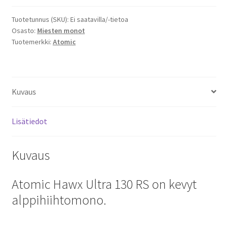
RS
Tuotetunnus (SKU):
Ei saatavilla/-tietoa
GW
Osasto:
Miesten monot
Laskettelumonot
Tuotemerkki:
Atomic
määrä
Kuvaus
Lisätiedot
Kuvaus
Atomic Hawx Ultra 130 RS on kevyt
alppihiihtomono.