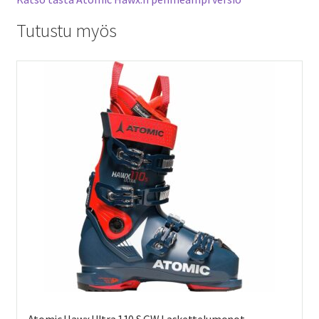
Tutustu myös
Atomic Hawx Ultra 110 S GW Laskettelumonot