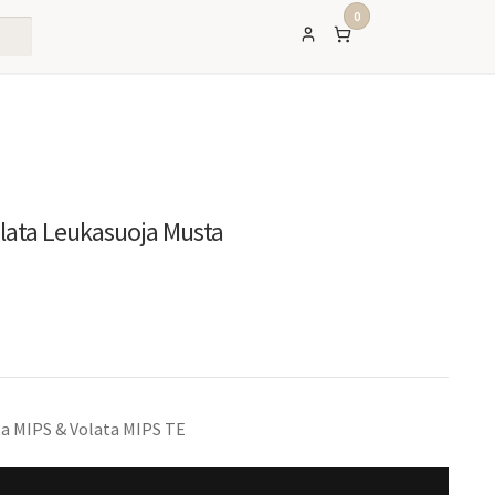
0
lata Leukasuoja Musta
ta MIPS & Volata MIPS TE