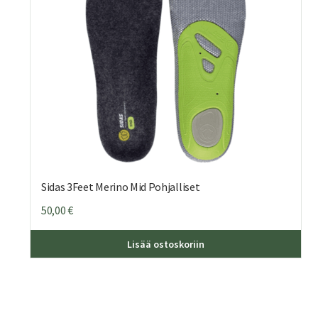
Sidas 3Feet Merino Mid Pohjalliset
50,00
€
Täll
Lisää ostoskoriin
tuot
on
use
muu
Voit