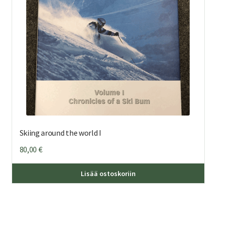
Skiing around the world I
80,00
€
Lisää ostoskoriin
eella
mpi
nelma.