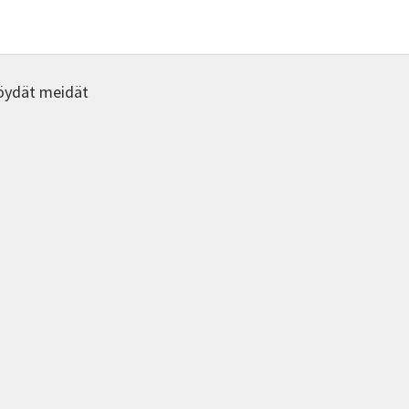
ä
nat
een
a.
öydät meidät