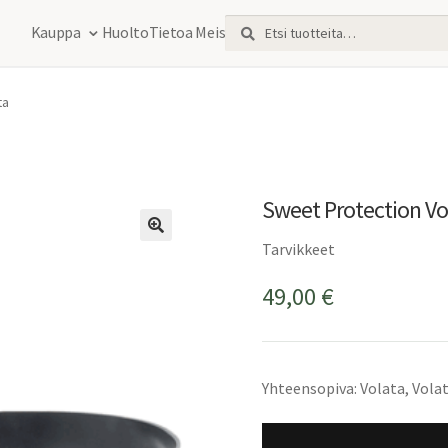
Etsi:
Haku
Kauppa
Huolto
Tietoa Meistä
ta
Sweet Protection Vo
Tarvikkeet
49,00
€
Yhteensopiva: Volata, Vola