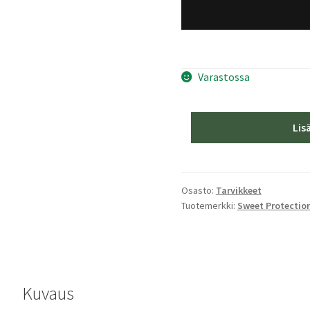
Varastossa
Sweet
Lis
Protection
Volata
Leukasuoja
Musta
Osasto:
Tarvikkeet
Tuotemerkki:
Sweet Protectio
määrä
Kuvaus