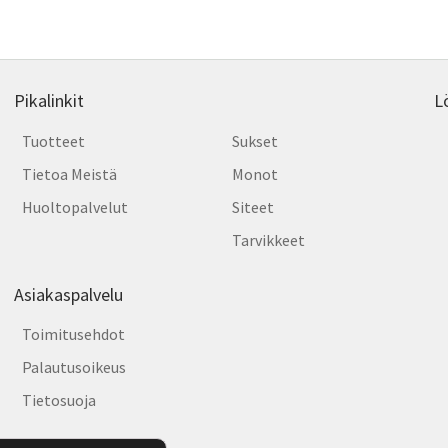
dä
tehd
nnat
valin
tteen
tuott
lla.
sivull
Pikalinkit
L
Tuotteet
Sukset
Tietoa Meistä
Monot
Huoltopalvelut
Siteet
Tarvikkeet
Asiakaspalvelu
Toimitusehdot
Palautusoikeus
Tietosuoja