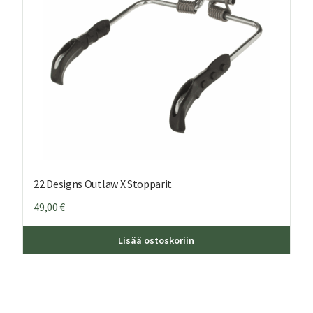
22 Designs Outlaw X Stopparit
49,00
€
ä
Tällä
Lisää ostoskoriin
teella
tuott
on
ampi
usea
nnelma.
muun
Voit