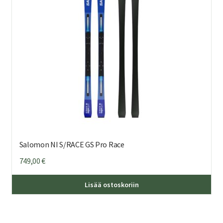
val
tuo
sivu
Salomon NI S/RACE GS Pro Race
749,00
€
Täl
Lisää ostoskoriin
tuo
on
us