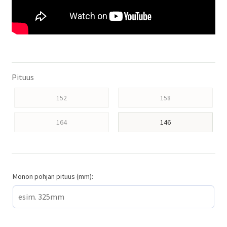
Pituus
152
158
164
146
Monon pohjan pituus (mm):