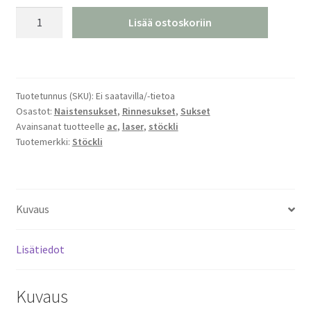
Stöckli
Lisää ostoskoriin
Laser
MX
24/25
määrä
Tuotetunnus (SKU):
Ei saatavilla/-tietoa
Osastot:
Naistensukset
,
Rinnesukset
,
Sukset
Avainsanat tuotteelle
ac
,
laser
,
stöckli
Tuotemerkki:
Stöckli
Kuvaus
Lisätiedot
Kuvaus