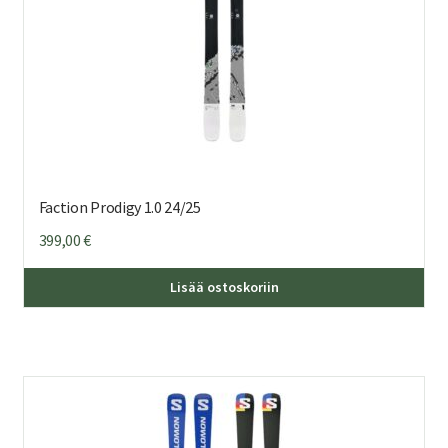
Faction Prodigy 1.0 24/25
399,00
€
Täl
Lisää ostoskoriin
tuo
on
us
mu
Voi
teh