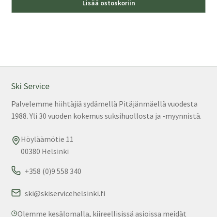
Lisää ostoskoriin
tuo
on
us
mu
Voi
teh
val
Ski Service
tuo
Palvelemme hiihtäjiä sydämellä Pitäjänmäellä vuodesta
sivu
1988. Yli 30 vuoden kokemus suksihuollosta ja -myynnistä.
Höyläämötie 11
00380 Helsinki
+358 (0)9 558 340
ski@skiservicehelsinki.fi
Olemme kesälomalla, kiireellisissä asioissa meidät