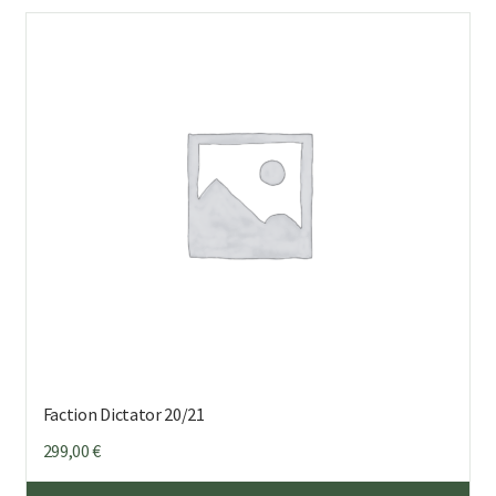
mu
Voi
teh
val
tuo
sivu
Faction Dictator 20/21
299,00
€
Täl