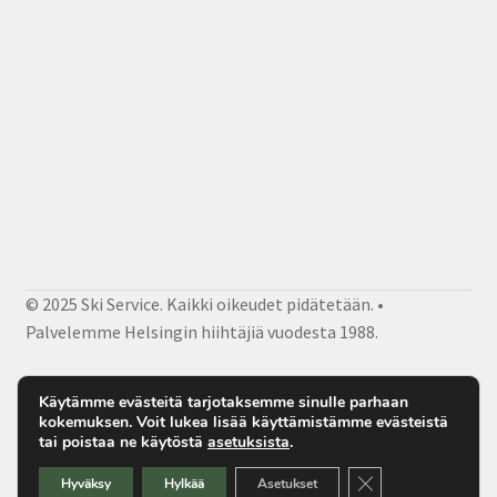
© 2025 Ski Service. Kaikki oikeudet pidätetään. •
Palvelemme Helsingin hiihtäjiä vuodesta 1988.
Facebook
Instagram
Sähköposti
Käytämme evästeitä tarjotaksemme sinulle parhaan
kokemuksen. Voit lukea lisää käyttämistämme evästeistä
tai poistaa ne käytöstä
asetuksista
.
Sulje evästebanner
Hyväksy
Hylkää
Asetukset