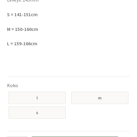
S = 141-151cm
M = 150-160cm
L = 159-166cm
Koko
l
m
s