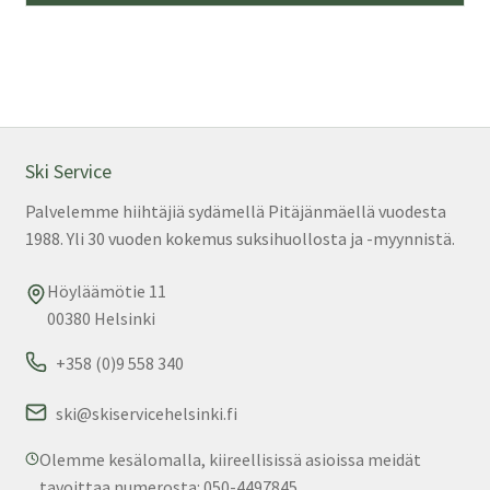
Ski Service
Palvelemme hiihtäjiä sydämellä Pitäjänmäellä vuodesta
1988. Yli 30 vuoden kokemus suksihuollosta ja -myynnistä.
Höyläämötie 11
00380 Helsinki
+358 (0)9 558 340
ski@skiservicehelsinki.fi
Olemme kesälomalla, kiireellisissä asioissa meidät
tavoittaa numerosta: 050-4497845