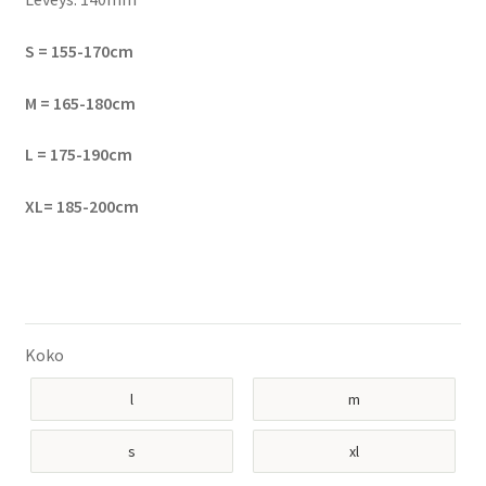
S = 155-170cm
M = 165-180cm
L = 175-190cm
XL= 185-200cm
Koko
l
m
s
xl