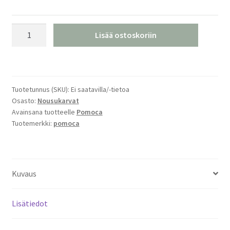
Pomoca
Lisää ostoskoriin
Free
Pro
2.0
Nousukarvat
Tuotetunnus (SKU):
Ei saatavilla/-tietoa
määrä
Osasto:
Nousukarvat
Avainsana tuotteelle
Pomoca
Tuotemerkki:
pomoca
Kuvaus
Lisätiedot