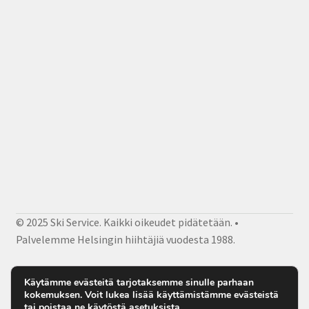
© 2025 Ski Service. Kaikki oikeudet pidätetään. •
Palvelemme Helsingin hiihtäjiä vuodesta 1988.
Facebook
Instagram
Sähköposti
Käytämme evästeitä tarjotaksemme sinulle parhaan
kokemuksen. Voit lukea lisää käyttämistämme evästeistä
tai poistaa ne käytöstä
asetuksista
.