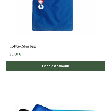
Colltex Skin bag
15,00
€
Lisää ostoskoriin