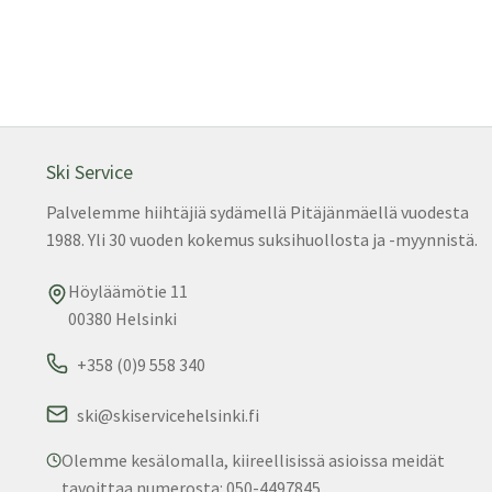
Ski Service
Palvelemme hiihtäjiä sydämellä Pitäjänmäellä vuodesta
1988. Yli 30 vuoden kokemus suksihuollosta ja -myynnistä.
Höyläämötie 11
00380 Helsinki
+358 (0)9 558 340
ski@skiservicehelsinki.fi
Olemme kesälomalla, kiireellisissä asioissa meidät
tavoittaa numerosta: 050-4497845