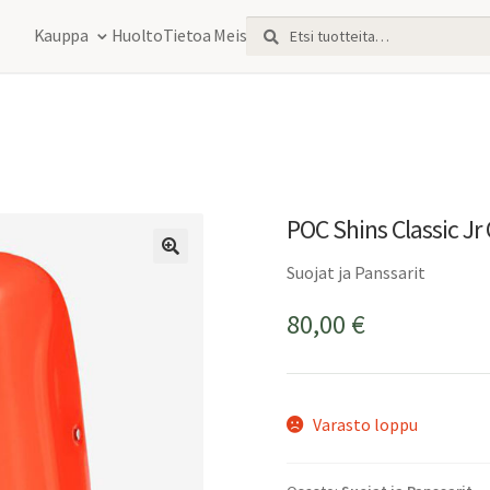
Etsi:
Haku
Kauppa
Huolto
Tietoa Meistä
POC Shins Classic Jr
Suojat ja Panssarit
80,00
€
Varasto loppu