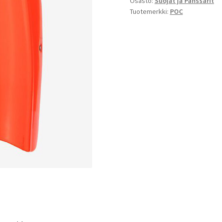
Osasto:
Suojat ja Panssarit
Tuotemerkki:
POC