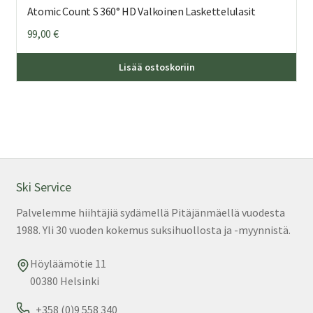
Atomic Count S 360° HD Valkoinen Laskettelulasit
99,00
€
Lisää ostoskoriin
Ski Service
Palvelemme hiihtäjiä sydämellä Pitäjänmäellä vuodesta
1988. Yli 30 vuoden kokemus suksihuollosta ja -myynnistä.
Höyläämötie 11
00380 Helsinki
+358 (0)9 558 340