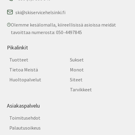
ski@skiservicehelsinki.fi
Olemme kesälomalla, kiireellisissä asioissa meidät
tavoittaa numerosta: 050-4497845
Pikalinkit
Tuotteet
Sukset
Tietoa Meistä
Monot
Huoltopalvelut
Siteet
Tarvikkeet
Asiakaspalvelu
Toimitusehdot
Palautusoikeus