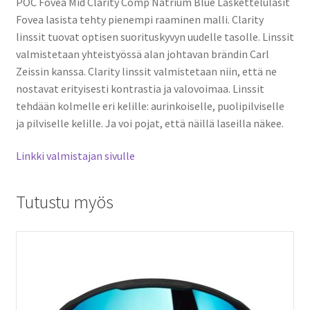
POC Fovea Mid Clarity Comp Natrium Blue Laskettelulasit
Fovea lasista tehty pienempi raaminen malli. Clarity
linssit tuovat optisen suorituskyvyn uudelle tasolle. Linssit
valmistetaan yhteistyössä alan johtavan brändin Carl
Zeissin kanssa. Clarity linssit valmistetaan niin, että ne
nostavat erityisesti kontrastia ja valovoimaa. Linssit
tehdään kolmelle eri kelille: aurinkoiselle, puolipilviselle
ja pilviselle kelille. Ja voi pojat, että näillä laseilla näkee.
Linkki valmistajan sivulle
Tutustu myös