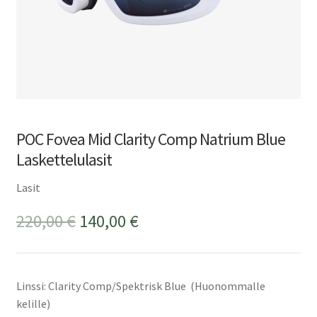
POC Fovea Mid Clarity Comp Natrium Blue
Laskettelulasit
Lasit
Alkuperäinen
Nykyinen
220,00
€
140,00
€
hinta
hinta
oli:
on:
Linssi: Clarity Comp/Spektrisk Blue (Huonommalle
220,00 €.
140,00 €.
kelille)