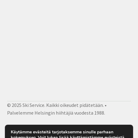
© 2025 Ski Service. Kaikki oikeudet pidätetään. •
Palvelemme Helsingin hiihtäjiä vuodesta 1988.
Facebook
Instagram
Sähköposti
Käytämme evästeitä tarjotaksemme sinulle parhaan
kokemuksen. Voit lukea lisää käyttämistämme evästeistä