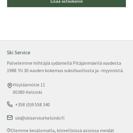
Lisää ostoskoriin
tuo
on
us
mu
Voi
teh
val
Ski Service
tuo
Palvelemme hiihtäjiä sydämellä Pitäjänmäellä vuodesta
sivu
1988. Yli 30 vuoden kokemus suksihuollosta ja -myynnistä.
Höyläämötie 11
00380 Helsinki
+358 (0)9 558 340
ski@skiservicehelsinki.fi
Olemme kesälomalla, kiireellisissä asioissa meidät