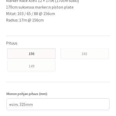
Marker Race Xcell 12 + 175€ (170cm suksi)
170cm suksessa marker:n piston plate
Mitat: 103 / 65 / 88 @ 156cm
Radius: 17m @ 156cm
Pituus
156
163
149
Monon pohjan pituus (mm):