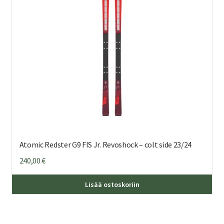
Atomic Redster G9 FIS Jr. Revoshock – colt side 23/24
240,00
€
Täl
Lisää ostoskoriin
tuo
on
us