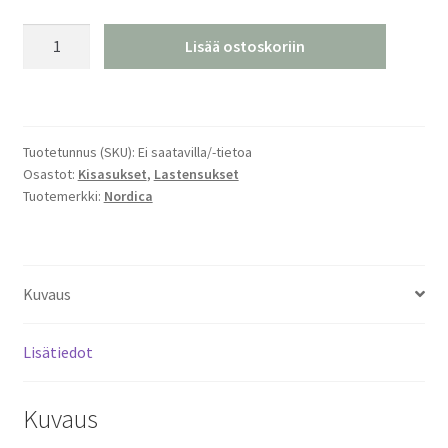
Nordica
Lisää ostoskoriin
Dobermann
GSJ
Suurpuikkasukset
määrä
Tuotetunnus (SKU):
Ei saatavilla/-tietoa
Osastot:
Kisasukset
,
Lastensukset
Tuotemerkki:
Nordica
Kuvaus
Lisätiedot
Kuvaus