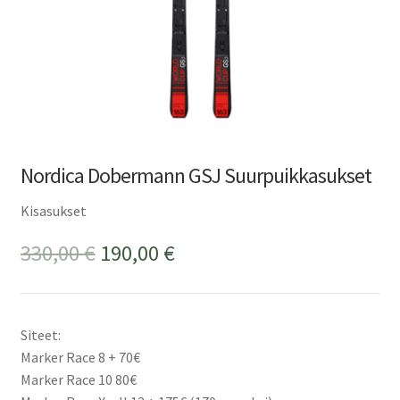
Nordica Dobermann GSJ Suurpuikkasukset
Kisasukset
Alkuperäinen
Nykyinen
330,00
€
190,00
€
hinta
hinta
oli:
on:
Siteet:
330,00 €.
190,00 €.
Marker Race 8 + 70€
Marker Race 10 80€