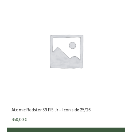
mu
Voi
teh
val
tuo
sivu
Atomic Redster S9 FIS Jr – Icon side 25/26
450,00
€
Täl