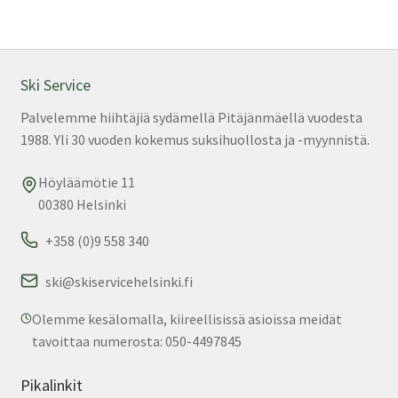
Ski Service
Palvelemme hiihtäjiä sydämellä Pitäjänmäellä vuodesta
1988. Yli 30 vuoden kokemus suksihuollosta ja -myynnistä.
Höyläämötie 11
00380 Helsinki
+358 (0)9 558 340
ski@skiservicehelsinki.fi
Olemme kesälomalla, kiireellisissä asioissa meidät
tavoittaa numerosta: 050-4497845
Pikalinkit