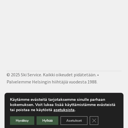
© 2025 Ski Service. Kaikki oikeudet pidätetään. •
Palvelemme Helsingin hiihtäjiä vuodesta 1988.
Facebook
Instagram
Sähköposti
Käytämme evästeitä tarjotaksemme sinulle parhaan
kokemuksen. Voit lukea lisää käyttämistämme evästeistä
tai poistaa ne käytöstä
asetuksista
.
Sulje evästebanner
Hyväksy
Hylkää
Asetukset