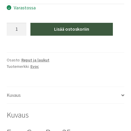
Varastossa
Evoc
Lisää ostoskoriin
Gear
Bag
35
Black
Osasto:
Reput ja laukut
määrä
Tuotemerkki:
Evoc
Kuvaus
Kuvaus