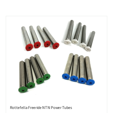
on
us
mu
Voi
teh
val
tuo
sivu
Rottefella Freeride NTN Power Tubes