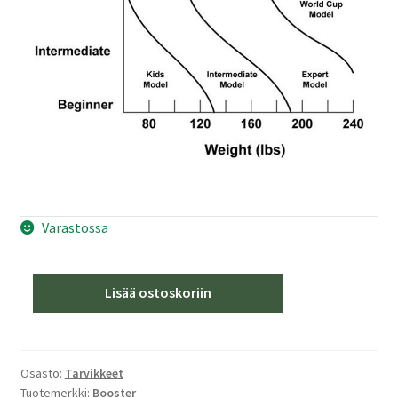
Varastossa
Booster
Lisää ostoskoriin
Medium
Black
määrä
Osasto:
Tarvikkeet
Tuotemerkki:
Booster