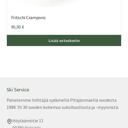
Fritschi Crampons
90,00
€
Täl
Lisää ostoskoriin
tuo
on
us
mu
Voi
teh
val
Ski Service
tuo
Palvelemme hiihtäjiä sydämellä Pitäjänmäellä vuodesta
sivu
1988. Yli 30 vuoden kokemus suksihuollosta ja -myynnistä.
Höyläämötie 11
00380 Helsinki