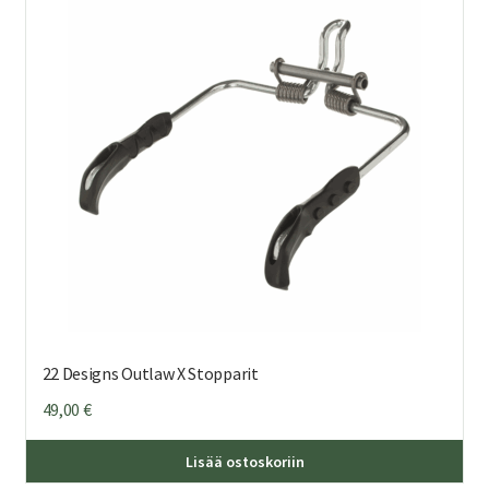
22 Designs Outlaw X Stopparit
49,00
€
Täl
Lisää ostoskoriin
tuo