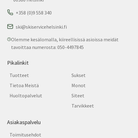
+358 (0)9 558 340
ski@skiservicehelsinki.fi
Olemme kesälomalla, kiireellisissä asioissa meidät
tavoittaa numerosta: 050-4497845
Pikalinkit
Tuotteet
Sukset
Tietoa Meistä
Monot
Huoltopalvelut
Siteet
Tarvikkeet
Asiakaspalvelu
Toimitusehdot