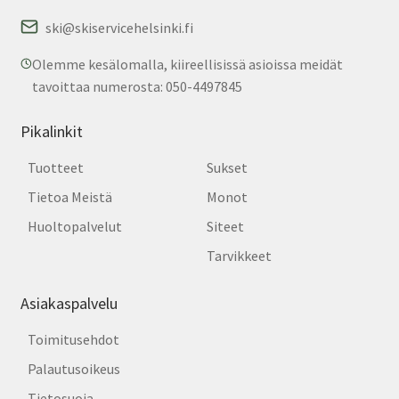
ski@skiservicehelsinki.fi
Olemme kesälomalla, kiireellisissä asioissa meidät
tavoittaa numerosta: 050-4497845
Pikalinkit
Tuotteet
Sukset
Tietoa Meistä
Monot
Huoltopalvelut
Siteet
Tarvikkeet
Asiakaspalvelu
Toimitusehdot
Palautusoikeus
Tietosuoja