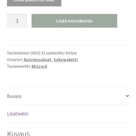
Blizzard
Lisää ostoskoriin
Sheeva
Team
junioreiden
All-
Tuotetunnus (SKU):
Ei saatavilla/-tietoa
Mountainsukset
Osastot:
Naistensukset
,
Suksipaketti
25/26
Tuotemerkki:
Blizzard
määrä
Kuvaus
Lisätiedot
Kuvaus