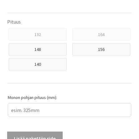
Pituus
132
164
148
156
140
Monon pohjan pituus (mm):
Lisää pakettiin side