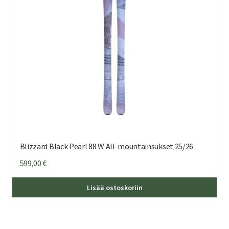
Blizzard Black Pearl 88 W All-mountainsukset 25/26
599,00
€
Täl
Lisää ostoskoriin
tuo
on
us