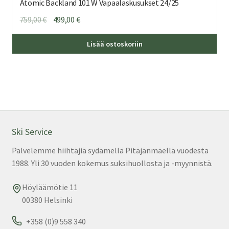
Atomic Backland 101 W Vapaalaskusukset 24/25
Alkuperäinen
Nykyinen
759,00
€
499,00
€
hinta
hinta
Täl
oli:
on:
Lisää ostoskoriin
tuo
759,00 €.
499,00 €.
on
us
mu
Voi
teh
val
Ski Service
tuo
Palvelemme hiihtäjiä sydämellä Pitäjänmäellä vuodesta
sivu
1988. Yli 30 vuoden kokemus suksihuollosta ja -myynnistä.
Höyläämötie 11
00380 Helsinki
+358 (0)9 558 340