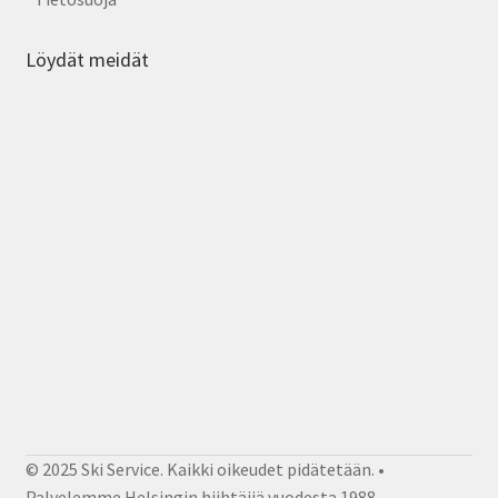
Löydät meidät
© 2025 Ski Service. Kaikki oikeudet pidätetään. •
Palvelemme Helsingin hiihtäjiä vuodesta 1988.