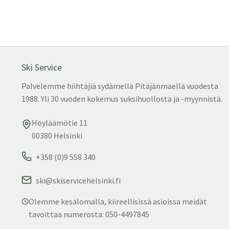
Ski Service
Palvelemme hiihtäjiä sydämellä Pitäjänmäellä vuodesta
1988. Yli 30 vuoden kokemus suksihuollosta ja -myynnistä.
Höyläämötie 11
00380 Helsinki
+358 (0)9 558 340
ski@skiservicehelsinki.fi
Olemme kesälomalla, kiireellisissä asioissa meidät
tavoittaa numerosta: 050-4497845