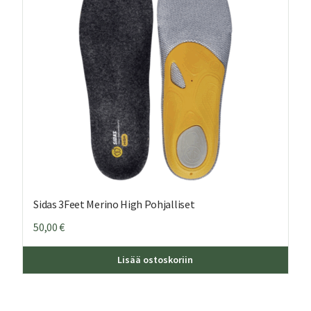
Sidas 3Feet Merino High Pohjalliset
50,00
€
Tällä
Lisää ostoskoriin
tuott
on
usea