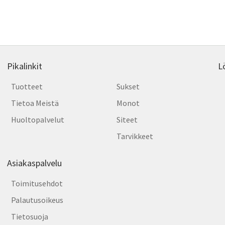
muun
Voit
tehd
valin
tuott
sivull
Pikalinkit
L
Tuotteet
Sukset
Tietoa Meistä
Monot
Huoltopalvelut
Siteet
Tarvikkeet
Asiakaspalvelu
Toimitusehdot
Palautusoikeus
Tietosuoja