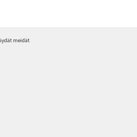
nelma.
ä
nat
een
a.
öydät meidät