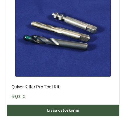
Quiver Killer Pro Tool Kit
69,00
€
Lisää ostoskoriin
eella
mpi