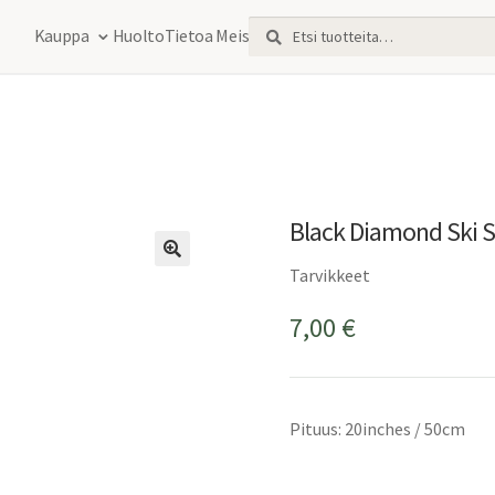
Etsi:
Haku
Kauppa
Huolto
Tietoa Meistä
Black Diamond Ski S
Tarvikkeet
7,00
€
Pituus: 20inches / 50cm