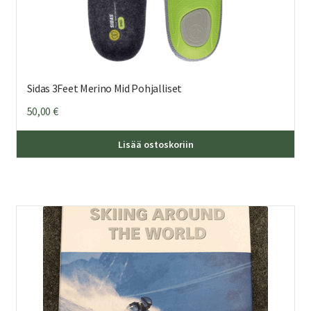
Sidas 3Feet Merino Mid Pohjalliset
50,00
€
Täl
Lisää ostoskoriin
tuo
on
us
mu
Voi
teh
val
tuo
sivu