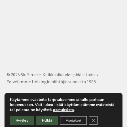
© 2025 Ski Service. Kaikki oikeudet pidätetään. •
Palvelemme Helsingin hiihtäjiä vuodesta 1988.
Facebook
Instagram
Sähköposti
Käytämme evästeitä tarjotaksemme sinulle parhaan
kokemuksen. Voit lukea lisää käyttämistämme evästeistä
tai poistaa ne käytöstä
asetuksista
.
Sulje evästebanner
Hyväksy
Hylkää
Asetukset