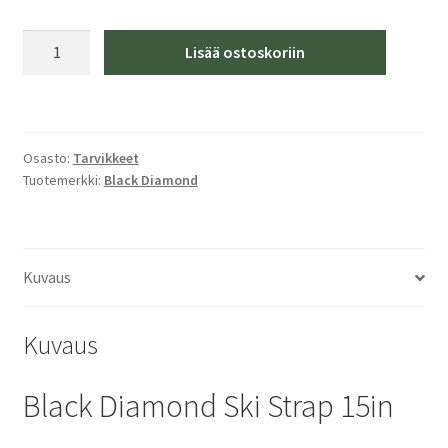
Black
Lisää ostoskoriin
Diamond
Ski
Strap
15in
Osasto:
Tarvikkeet
Black
Tuotemerkki:
Black Diamond
määrä
Kuvaus
Kuvaus
Black Diamond Ski Strap 15in