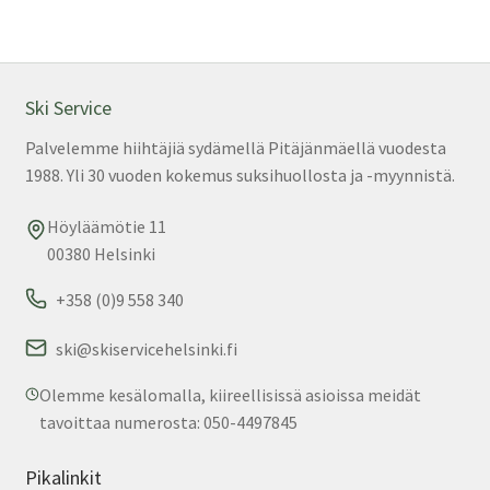
Ski Service
Palvelemme hiihtäjiä sydämellä Pitäjänmäellä vuodesta
1988. Yli 30 vuoden kokemus suksihuollosta ja -myynnistä.
Höyläämötie 11
00380 Helsinki
+358 (0)9 558 340
ski@skiservicehelsinki.fi
Olemme kesälomalla, kiireellisissä asioissa meidät
tavoittaa numerosta: 050-4497845
Pikalinkit