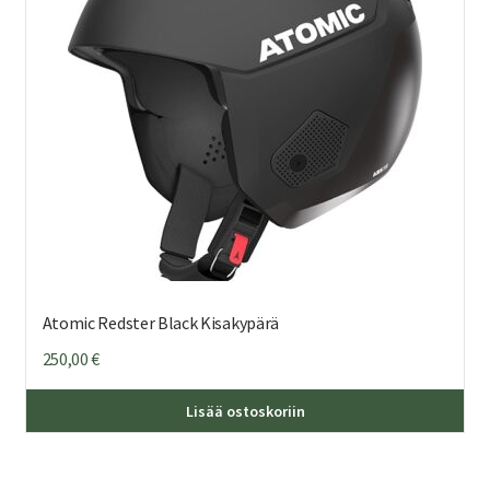
Atomic Redster Black Kisakypärä
250,00
€
Täl
Lisää ostoskoriin
tuo
on
us