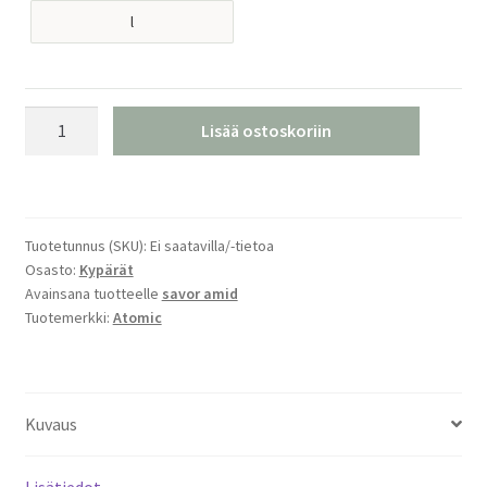
l
Atomic
Lisää ostoskoriin
Savor
Ocean
Laskettelukypärä
määrä
Tuotetunnus (SKU):
Ei saatavilla/-tietoa
Osasto:
Kypärät
Avainsana tuotteelle
savor amid
Tuotemerkki:
Atomic
Kuvaus
Lisätiedot