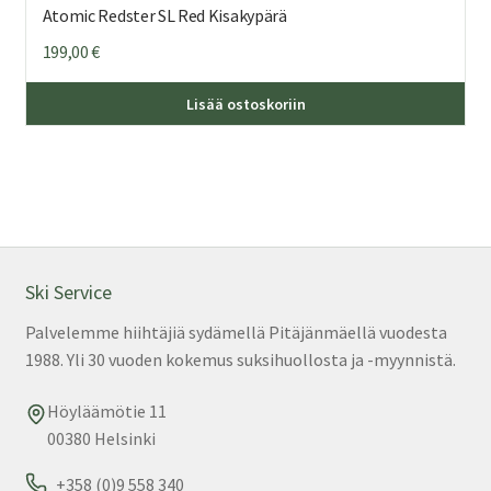
Atomic Redster SL Red Kisakypärä
199,00
€
Täl
Lisää ostoskoriin
tuo
on
us
mu
Voi
teh
val
Ski Service
tuo
Palvelemme hiihtäjiä sydämellä Pitäjänmäellä vuodesta
sivu
1988. Yli 30 vuoden kokemus suksihuollosta ja -myynnistä.
Höyläämötie 11
00380 Helsinki
+358 (0)9 558 340