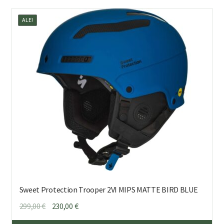
mu
ALE!
Voi
teh
val
tuo
sivu
Sweet Protection Trooper 2VI MIPS MATTE BIRD BLUE
Alkuperäinen
Nykyinen
299,00
€
230,00
€
hinta
hinta