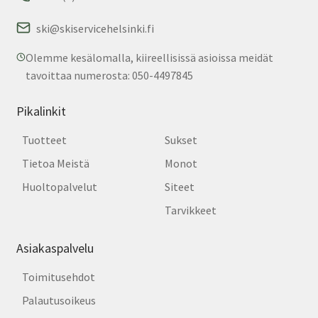
ski@skiservicehelsinki.fi
Olemme kesälomalla, kiireellisissä asioissa meidät
tavoittaa numerosta: 050-4497845
Pikalinkit
Tuotteet
Sukset
Tietoa Meistä
Monot
Huoltopalvelut
Siteet
Tarvikkeet
Asiakaspalvelu
Toimitusehdot
Palautusoikeus