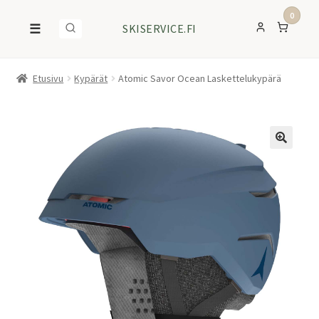
0
☰
SKISERVICE.FI
Etusivu
Kypärät
Atomic Savor Ocean Laskettelukypärä