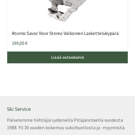
Atomic Savor Visor Stereo Valkoinen Laskettelukypärä
199,00
€
Täl
Lisää ostoskoriin
tuo
on
us
mu
Voi
teh
val
Ski Service
tuo
Palvelemme hiihtäjiä sydämellä Pitäjänmäellä vuodesta
sivu
1988. Yli 30 vuoden kokemus suksihuollosta ja -myynnistä.