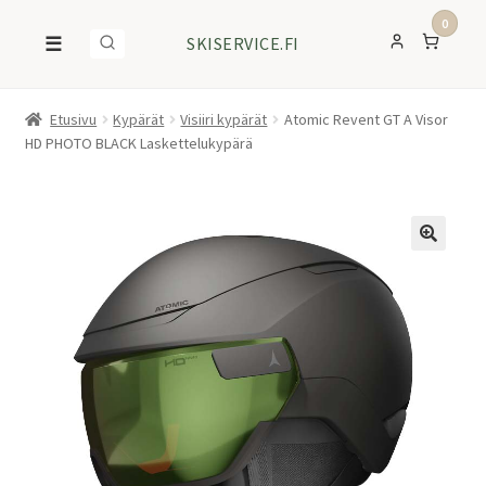
0
☰
SKISERVICE.FI
Etusivu
Kypärät
Visiiri kypärät
Atomic Revent GT A Visor
HD PHOTO BLACK Laskettelukypärä