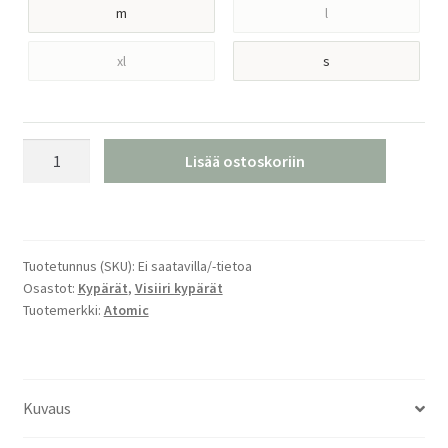
m
l
xl
s
Atomic
Lisää ostoskoriin
Revent
GT
A
Visor
Tuotetunnus (SKU):
Ei saatavilla/-tietoa
HD
Osastot:
Kypärät
,
Visiiri kypärät
PHOTO
Tuotemerkki:
Atomic
BLACK
Laskettelukypärä
määrä
Kuvaus