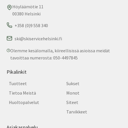
Höyläämötie 11
00380 Helsinki
+358 (0)9 558 340
ski@skiservicehelsinki.fi
Olemme kesälomalla, kiireellisissä asioissa meidät
tavoittaa numerosta: 050-4497845
Pikalinkit
Tuotteet
Sukset
Tietoa Meistä
Monot
Huoltopalvelut
Siteet
Tarvikkeet
Asiakaspalvelu