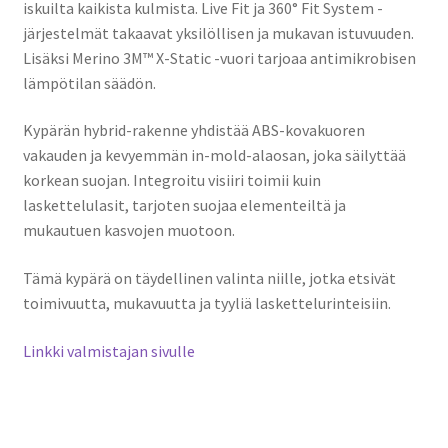
iskuilta kaikista kulmista. Live Fit ja 360° Fit System -
järjestelmät takaavat yksilöllisen ja mukavan istuvuuden.
Lisäksi Merino 3M™ X-Static -vuori tarjoaa antimikrobisen
lämpötilan säädön.
Kypärän hybrid-rakenne yhdistää ABS-kovakuoren
vakauden ja kevyemmän in-mold-alaosan, joka säilyttää
korkean suojan. Integroitu visiiri toimii kuin
laskettelulasit, tarjoten suojaa elementeiltä ja
mukautuen kasvojen muotoon.
Tämä kypärä on täydellinen valinta niille, jotka etsivät
toimivuutta, mukavuutta ja tyyliä laskettelurinteisiin.
Linkki valmistajan sivulle