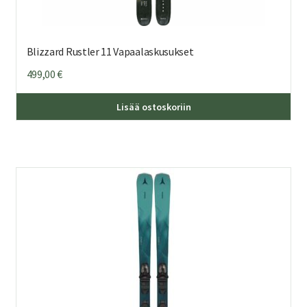
Blizzard Rustler 11 Vapaalaskusukset
499,00
€
Täl
Lisää ostoskoriin
tuo
on
us
mu
Voi
teh
val
tuo
sivu