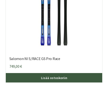
sivu
Salomon NI S/RACE GS Pro Race
749,00
€
Täl
Lisää ostoskoriin
tuo
on
us
mu
Voi