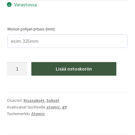
Varastossa
Monon pohjan pituus (mm):
Atomic
Lisää ostoskoriin
Redster
S9
FIS
M
Osastot:
Kisasukset
,
Sukset
165,
Avainsanat tuotteelle
atomic
,
g9
25/26
Tuotemerkki:
Atomic
määrä