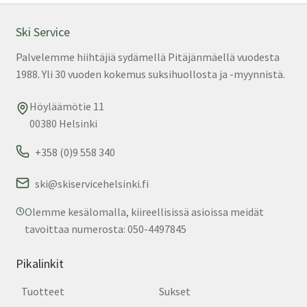
teh
val
Ski Service
tuo
Palvelemme hiihtäjiä sydämellä Pitäjänmäellä vuodesta
sivu
1988. Yli 30 vuoden kokemus suksihuollosta ja -myynnistä.
Höyläämötie 11
00380 Helsinki
+358 (0)9 558 340
ski@skiservicehelsinki.fi
Olemme kesälomalla, kiireellisissä asioissa meidät
tavoittaa numerosta: 050-4497845
Pikalinkit
Tuotteet
Sukset