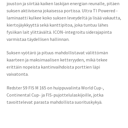
jouston ja siirtää kaiken laskijan energian reunalle, pitäen
suksen aktiivisena jokaisessa portissa. Ultra TI Powered -
laminaatti kulkee koko suksen leveydeltä ja lisää vakautta,
kiertojäykkyyttä sekä kanttipitoa, joka tuntuu lähes
fysiikan lait ylittävältä. ICON-integroitu siderajapinta
varmistaa täydellisen hallinnan.
Suksen vyötärö ja pituus mahdollistavat välittömän
kaarteen ja maksimaalisen ketteryyden, mikä tekee
erittäin nopeista kantinvaihdoista porttien läpi
vaivatonta.
Redster S9 FIS M 165 on huippuvalinta World Cup-,
Continental Cup- ja FIS-pujottelulaskijoille, jotka
tavoittelevat parasta mahdollista suorituskykyä.