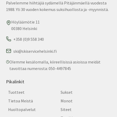
Palvelemme hiihtäjiä sydämellä Pitäjänmäellä vuodesta
1988. Yli 30 vuoden kokemus suksihuollosta ja -myynnistä.
Höyläämötie 11
00380 Helsinki
+358 (0)9 558 340
ski@skiservicehelsinki.fi
Olemme kesälomalla, kiireellisissä asioissa meidät
tavoittaa numerosta: 050-4497845
Pikalinkit
Tuotteet
Sukset
Tietoa Meistä
Monot
Huoltopalvelut
Siteet