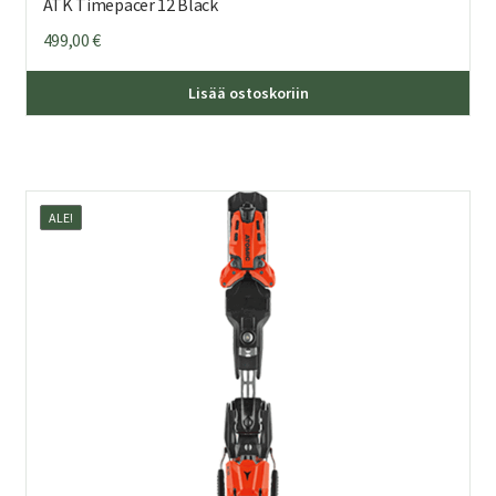
ATK Timepacer 12 Black
499,00
€
Lisää ostoskoriin
ALE!