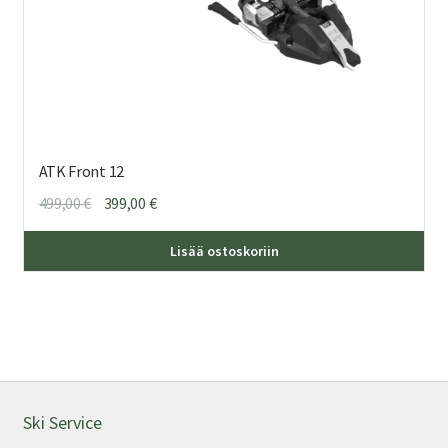
ATK Front 12
Alkuperäinen
Nykyinen
499,00
€
399,00
€
hinta
hinta
oli:
on:
Lisää ostoskoriin
499,00 €.
399,00 €.
Ski Service