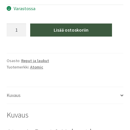
Varastossa
Atomic
Lisää ostoskoriin
Boot
&
Helmet
Bag
Osasto:
Reput ja laukut
Punainen
Tuotemerkki:
Atomic
Mono
ja
Kypärälaukku
määrä
Kuvaus
Kuvaus