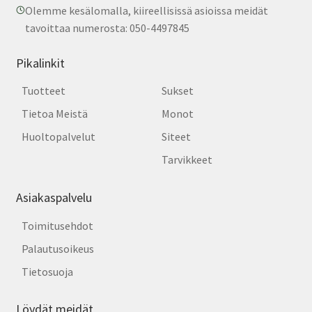
Olemme kesälomalla, kiireellisissä asioissa meidät
tavoittaa numerosta: 050-4497845
Pikalinkit
Tuotteet
Sukset
Tietoa Meistä
Monot
Huoltopalvelut
Siteet
Tarvikkeet
Asiakaspalvelu
Toimitusehdot
Palautusoikeus
Tietosuoja
Löydät meidät