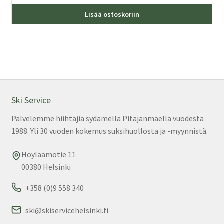
Lisää ostoskoriin
Ski Service
Palvelemme hiihtäjiä sydämellä Pitäjänmäellä vuodesta
1988. Yli 30 vuoden kokemus suksihuollosta ja -myynnistä.
Höyläämötie 11
00380 Helsinki
+358 (0)9 558 340
ski@skiservicehelsinki.fi