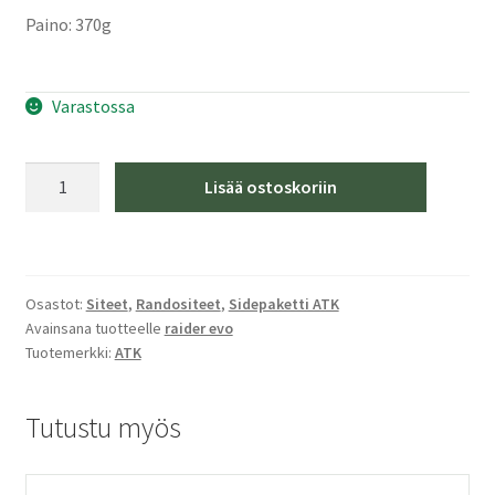
Paino: 370g
Varastossa
ATK
Lisää ostoskoriin
Raider
EVO
RT
11
Osastot:
Siteet
,
Randositeet
,
Sidepaketti ATK
Black
Avainsana tuotteelle
raider evo
määrä
Tuotemerkki:
ATK
Tutustu myös