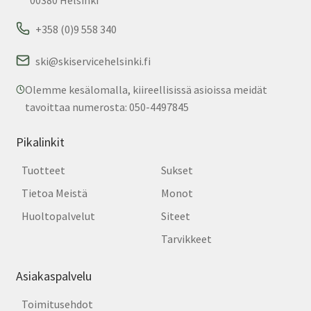
00380 Helsinki
+358 (0)9 558 340
ski@skiservicehelsinki.fi
Olemme kesälomalla, kiireellisissä asioissa meidät
tavoittaa numerosta: 050-4497845
Pikalinkit
Tuotteet
Sukset
Tietoa Meistä
Monot
Huoltopalvelut
Siteet
Tarvikkeet
Asiakaspalvelu
Toimitusehdot