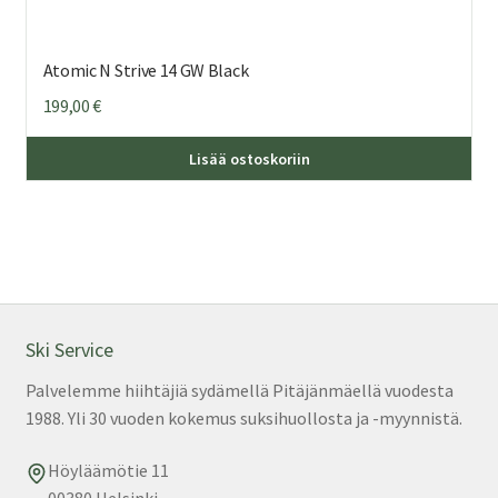
Atomic N Strive 14 GW Black
199,00
€
Lisää ostoskoriin
Ski Service
Palvelemme hiihtäjiä sydämellä Pitäjänmäellä vuodesta
1988. Yli 30 vuoden kokemus suksihuollosta ja -myynnistä.
Höyläämötie 11