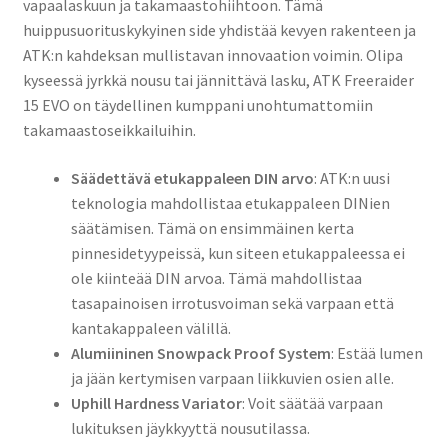
vapaalaskuun ja takamaastohiihtoon. Tämä
huippusuorituskykyinen side yhdistää kevyen rakenteen ja
ATK:n kahdeksan mullistavan innovaation voimin. Olipa
kyseessä jyrkkä nousu tai jännittävä lasku, ATK Freeraider
15 EVO on täydellinen kumppani unohtumattomiin
takamaastoseikkailuihin.
Säädettävä etukappaleen DIN arvo
: ATK:n uusi
teknologia mahdollistaa etukappaleen DINien
säätämisen. Tämä on ensimmäinen kerta
pinnesidetyypeissä, kun siteen etukappaleessa ei
ole kiinteää DIN arvoa. Tämä mahdollistaa
tasapainoisen irrotusvoiman sekä varpaan että
kantakappaleen välillä.
Alumiininen Snowpack Proof System
: Estää lumen
ja jään kertymisen varpaan liikkuvien osien alle.
Uphill Hardness Variator
: Voit säätää varpaan
lukituksen jäykkyyttä nousutilassa.