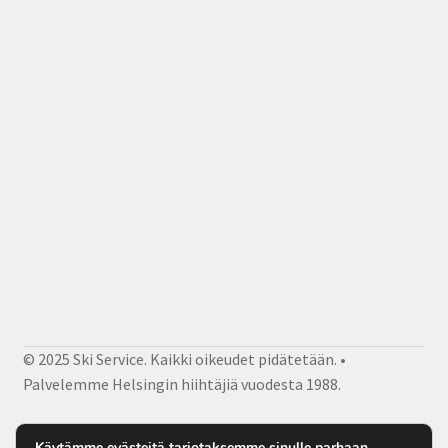
© 2025 Ski Service. Kaikki oikeudet pidätetään. •
Palvelemme Helsingin hiihtäjiä vuodesta 1988.
Facebook
Instagram
Sähköposti
Käytämme evästeitä tarjotaksemme sinulle parhaan