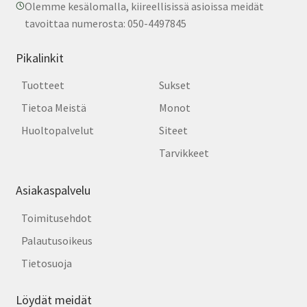
Olemme kesälomalla, kiireellisissä asioissa meidät
tavoittaa numerosta: 050-4497845
Pikalinkit
Tuotteet
Sukset
Tietoa Meistä
Monot
Huoltopalvelut
Siteet
Tarvikkeet
Asiakaspalvelu
Toimitusehdot
Palautusoikeus
Tietosuoja
Löydät meidät