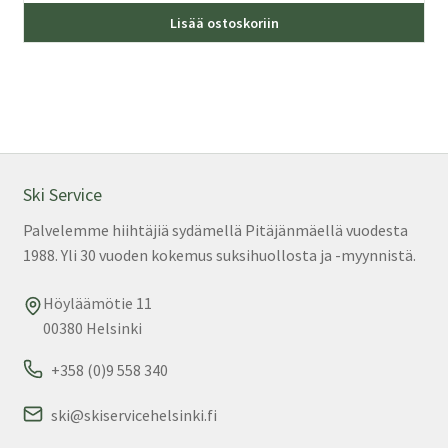
Lisää ostoskoriin
Ski Service
Palvelemme hiihtäjiä sydämellä Pitäjänmäellä vuodesta
1988. Yli 30 vuoden kokemus suksihuollosta ja -myynnistä.
Höyläämötie 11
00380 Helsinki
+358 (0)9 558 340
ski@skiservicehelsinki.fi