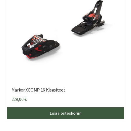
val
tuo
sivu
Marker XCOMP 16 Kisasiteet
229,00
€
Lisää ostoskoriin