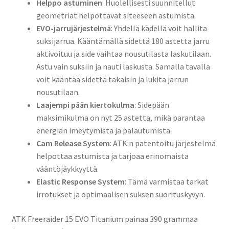
Helppo astuminen
: Huolellisesti suunnitellut
geometriat helpottavat siteeseen astumista.
EVO-jarrujärjestelmä
: Yhdellä kädellä voit hallita
suksijarrua. Kääntämällä sidettä 180 astetta jarru
aktivoituu ja side vaihtaa nousutilasta laskutilaan.
Astu vain suksiin ja nauti laskusta. Samalla tavalla
voit kääntää sidettä takaisin ja lukita jarrun
nousutilaan.
Laajempi pään kiertokulma
: Sidepään
maksimikulma on nyt 25 astetta, mikä parantaa
energian imeytymistä ja palautumista.
Cam Release System
: ATK:n patentoitu järjestelmä
helpottaa astumista ja tarjoaa erinomaista
vääntöjäykkyyttä.
Elastic Response System
: Tämä varmistaa tarkat
irrotukset ja optimaalisen suksen suorituskyvyn.
ATK Freeraider 15 EVO Titanium painaa 390 grammaa