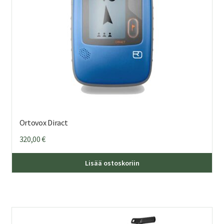
Ortovox Diract
320,00
€
Lisää ostoskoriin