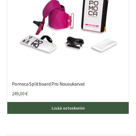
Pomoca Splitboard Pro Nousukarvat
249,00
€
Täl
Lisää ostoskoriin
tuo
on
us
mu