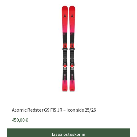
Voi
teh
val
tuo
sivu
Atomic Redster G9 FIS JR – Icon side 25/26
450,00
€
Täl
Lisää ostoskoriin