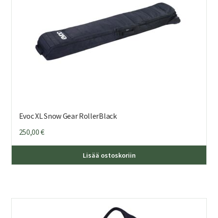
Evoc XL Snow Gear RollerBlack
250,00
€
Lisää ostoskoriin