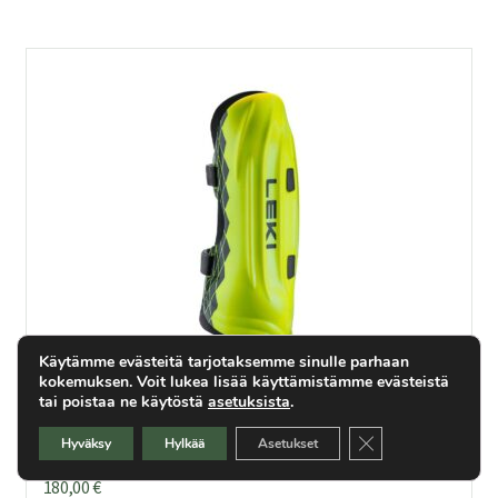
Käytämme evästeitä tarjotaksemme sinulle parhaan
kokemuksen. Voit lukea lisää käyttämistämme evästeistä
tai poistaa ne käytöstä
asetuksista
.
Sulje evästebanner
Hyväksy
Hylkää
Asetukset
Leki Shin Guard Worldcup Pro Custom Fit
180,00
€