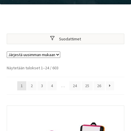
Suodattimet
Sorted
Näytetään tulokset 1–24 / 603
by
latest
1
2
3
4
…
24
25
26