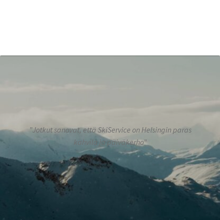
”Jotkut sanovat, että SkiService on Helsingin paras
kahvila ja päiväkerho”