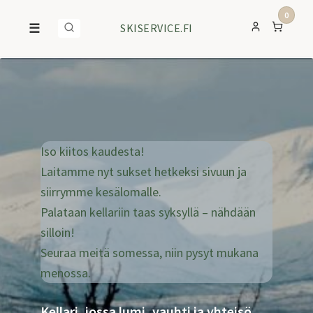
0
☰
SKISERVICE.FI
Iso kiitos kaudesta!
Laitamme nyt sukset hetkeksi sivuun ja
siirrymme kesälomalle.
Palataan kellariin taas syksyllä – nähdään
silloin!
Seuraa meitä somessa, niin pysyt mukana
menossa.
Kellari, jossa lumi, vauhti ja yhteisö