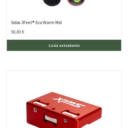
Sidas 3Feet® Eco Warm Mid
50,00
€
Täl
Lisää ostoskoriin
tuo
on
us
mu
Voi
teh
val
tuo
sivu