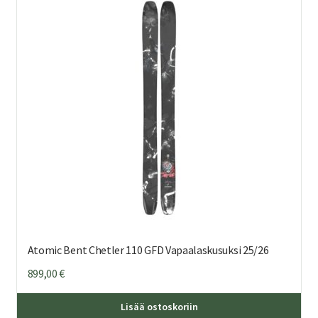
Atomic Bent Chetler 110 GFD Vapaalaskusuksi 25/26
899,00
€
Täl
Lisää ostoskoriin